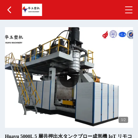
1
/2
Huayu 5000L 5 層共押出水タンクブロー成形機 IoT リモコ