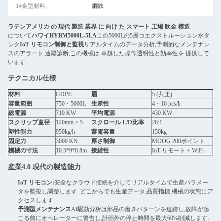
14金型材料:
鋼鉄
ラテンアメリカ の 現代 製造 業界 に 向け た スマート 工場 吹金 模造
について
ハワイHYBM5000L-5LA
この5000Lの5層コエクストルーション水タ
ンク
IoT リモコン制御と監視
リアルタイムのデータ分析,予測的なメンテナン
スのアラート,遠隔診断,この機械は 卓越した操作透明性と効率性を 提供して
います.
テクニカル仕様
材料
HDPE
層
5 (共圧)
容量範囲
750・5000L
生産性
4・16 pcs/h
総電源
710 KW
平均電源
430 KW
スクリップ直径
120mm × 5
スクロール L/D比率
28:1
塑性能力
950kg/h
蓄電容量
150kg
固定力
3000 KN
厚さ制御
MOOG 200ポイント
機械の寸法
10.5*9*8.8m
接続性
IoT リモート + WiFi
産業4.0 現代の製造能力
IoT リモコン:
安全なクラウド接続を介してリアルタイムで生産パラメー
タを監視し調整します. どこからでも生産データ,品質指標,機械の状態にア
クセスします.
予測型メンテナンス
AI駆動分析は部品の磨きパターンを追跡し,故障が起
こる前にオペレーターに警告し,計画外の停止時間を最大60%削減します.