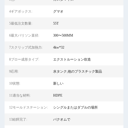
4ギアボックス:
グマオ
5最低注文数量:
55T
6最大パリソン直径:
300〜500MM
7スクリップ式加熱力:
4kw*32
8ブロー成形タイプ:
エクストルーション吹造
9応用:
水タンク,他のプラスチック製品
10状態:
新しい
11適当な材料:
HDPE
12モールドステーション:
シングルまたはダブルの場所
13給餌完了:
バクオムで