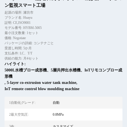
ン監視スマート工場
起源の場所: 濰坊市
ブランド名: Huayu
証明: CE,ISO9001
モデル番号: HYBM-5005
最小注文数量: 1セット
価格: Negotiate
パッケージの詳細: コンテナごと
受渡し時間: 5か月
支払条件: LC、T/T
供給の能力: 月4セット
ハイライト:
5000L水槽ブロー成形機、5層共押出水槽機、IoTリモコンブロー成
形機
,
5-layer co-extrusion water tank machine
,
IoT remote control blow moulding machine
1自動化グレード:
自動
2最大空気圧:
0.8MPa
3色:
カスタマイズ