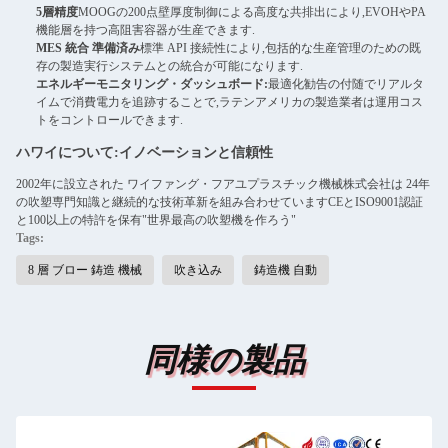
5層精度
MOOGの200点壁厚度制御による高度な共排出により,EVOHやPA
機能層を持つ高阻害容器が生産できます.
MES 統合 準備済み
標準 API 接続性により,包括的な生産管理のための既
存の製造実行システムとの統合が可能になります.
エネルギーモニタリング・ダッシュボード:
最適化勧告の付随でリアルタ
イムで消費電力を追跡することで,ラテンアメリカの製造業者は運用コス
トをコントロールできます.
ハワイについて:イノベーションと信頼性
2002年に設立された ワイファング・フアユプラスチック機械株式会社は 24年
の吹塑専門知識と継続的な技術革新を組み合わせていますCEとISO9001認証
と100以上の特許を保有"世界最高の吹塑機を作ろう"
Tags:
8 層 ブロー 鋳造 機械
吹き込み
鋳造機 自動
同様の製品