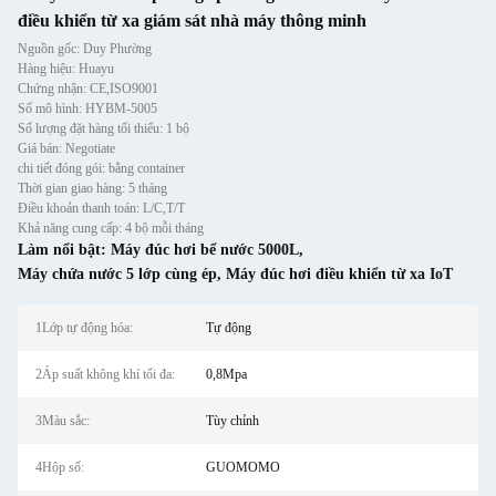
điều khiển từ xa giám sát nhà máy thông minh
Nguồn gốc: Duy Phường
Hàng hiệu: Huayu
Chứng nhận: CE,ISO9001
Số mô hình: HYBM-5005
Số lượng đặt hàng tối thiểu: 1 bộ
Giá bán: Negotiate
chi tiết đóng gói: bằng container
Thời gian giao hàng: 5 tháng
Điều khoản thanh toán: L/C,T/T
Khả năng cung cấp: 4 bộ mỗi tháng
Làm nổi bật:
Máy đúc hơi bể nước 5000L
,
Máy chứa nước 5 lớp cùng ép
,
Máy đúc hơi điều khiển từ xa IoT
1Lớp tự động hóa:
Tự động
2Áp suất không khí tối đa:
0,8Mpa
3Màu sắc:
Tùy chỉnh
4Hộp số:
GUOMOMO