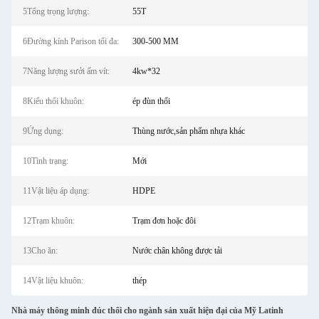
5Tổng trọng lượng:
55T
6Đường kính Parison tối đa:
300-500 MM
7Năng lượng sưởi ấm vít:
4kw*32
8Kiểu thổi khuôn:
ép đùn thổi
9Ứng dụng:
Thùng nước,sản phẩm nhựa khác
10Tình trạng:
Mới
11Vật liệu áp dụng:
HDPE
12Trạm khuôn:
Trạm đơn hoặc đôi
13Cho ăn:
Nước chân không được tải
14Vật liệu khuôn:
thép
Nhà máy thông minh đúc thổi cho ngành sản xuất hiện đại của Mỹ Latinh