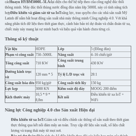
các
Huayu HYBM5000L-5LA
đại diện cho thế hệ tiếp theo của công nghệ đúc thổi
thông minh. Máy đúc thổi thùng nước đồng đùn năm lớp 5000L này có tính năng tích
hợp
Điều khiển và giám sát từ xa IoT
năng lực, trao quyền cho các nhà sản xuất Mỹ
Latinh để nắm bắt hoạt động sản xuất nhà máy thông minh Công nghiệp 4.0. Với khả
năng phân tích dữ liệu theo thời gian thực, cảnh báo bảo trì dự đoán và chẩn đoán từ xa,
chiếc máy này mang lại sự minh bạch và hiệu quả vận hành chưa từng có.
Thông số kỹ thuật
Vật liệu
HDPE
Lớp
5 (Đồng đùn)
Phạm vi công suất
750–5000L
Năng suất
4–16 chiếc/giờ
Công suất trung
Tổng công suất
710 KW
430 KW
bình
Đường kính trục
120 mm * 5
Tỷ lệ L/D trục vít
28:1
vít
Công suất hóa dẻo
950 kg/giờ
Công suất tích lũy
150 kg
Lực kẹp
3000 KN
Kiểm soát độ dày
MOOG 200 điểm
10,5 * 9 *
Điều khiển từ xa IoT +
Kích thước máy
Kết nối
8,8m
WiFi
Năng lực Công nghiệp 4.0 cho Sản xuất Hiện đại
Điều khiển từ xa IoT:
Giám sát và điều chỉnh các thông số sản xuất theo thời gian
thực thông qua kết nối đám mây an toàn. Truy cập dữ liệu sản xuất, số liệu chất
lượng và trạng thái máy từ mọi nơi.