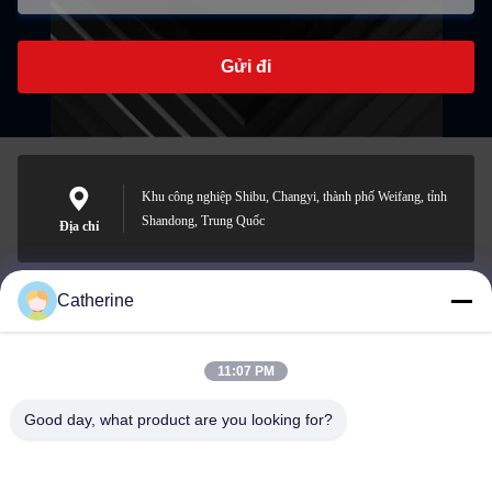
Gửi đi
Khu công nghiệp Shibu, Changyi, thành phố Weifang, tỉnh
Shandong, Trung Quốc
Địa chỉ
Catherine
padraic@huayumachine.cn
E-mail
11:07 PM
Good day, what product are you looking for?
0086-152-6568-7399
Điện thoại