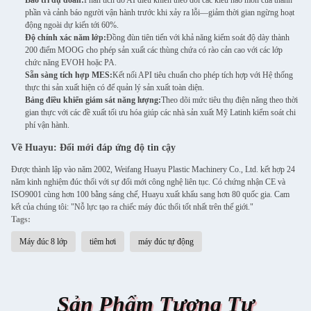
Bảo trì dự đoán:
Phân tích do AI điều khiển theo dõi các kiểu hao mòn của thành
phần và cảnh báo người vận hành trước khi xảy ra lỗi—giảm thời gian ngừng hoạt
động ngoài dự kiến ​​tới 60%.
Độ chính xác năm lớp:
Đồng đùn tiên tiến với khả năng kiểm soát độ dày thành
200 điểm MOOG cho phép sản xuất các thùng chứa có rào cản cao với các lớp
chức năng EVOH hoặc PA.
Sẵn sàng tích hợp MES:
Kết nối API tiêu chuẩn cho phép tích hợp với Hệ thống
thực thi sản xuất hiện có để quản lý sản xuất toàn diện.
Bảng điều khiển giám sát năng lượng:
Theo dõi mức tiêu thụ điện năng theo thời
gian thực với các đề xuất tối ưu hóa giúp các nhà sản xuất Mỹ Latinh kiểm soát chi
phí vận hành.
Về Huayu: Đổi mới đáp ứng độ tin cậy
Được thành lập vào năm 2002, Weifang Huayu Plastic Machinery Co., Ltd. kết hợp 24
năm kinh nghiệm đúc thổi với sự đổi mới công nghệ liên tục. Có chứng nhận CE và
ISO9001 cùng hơn 100 bằng sáng chế, Huayu xuất khẩu sang hơn 80 quốc gia. Cam
kết của chúng tôi: "Nỗ lực tạo ra chiếc máy đúc thổi tốt nhất trên thế giới."
Tags:
Máy đúc 8 lớp
tiêm hơi
máy đúc tự động
Sản Phẩm Tương Tự