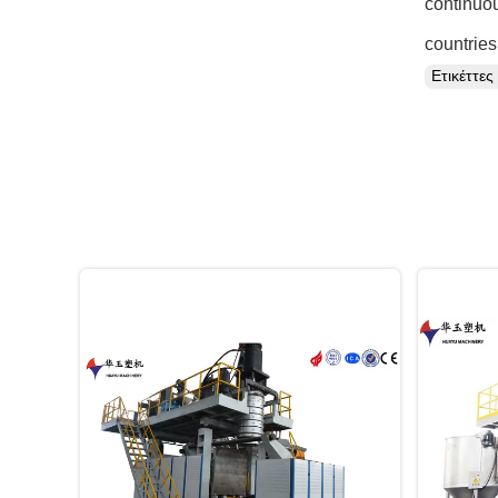
continuou
countrie
Ετικέττε