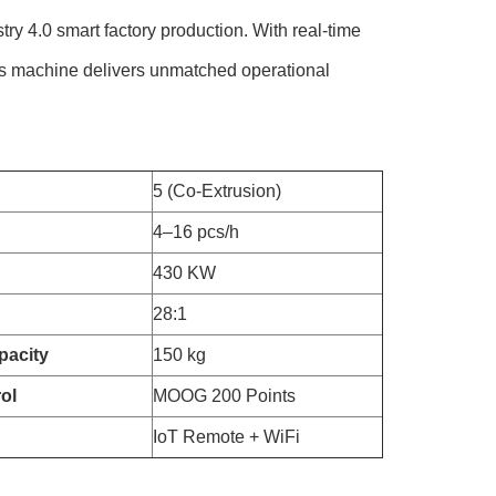
y 4.0 smart factory production. With real-time
his machine delivers unmatched operational
5 (Co-Extrusion)
4–16 pcs/h
430 KW
28:1
pacity
150 kg
ol
MOOG 200 Points
IoT Remote + WiFi