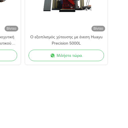
Βίντεο
Βίντεο
οχυτική
Ο εξοπλισμός χύτευσης με ένεση Huayu
υτικού
Precision 5000L
οχυτικού
Μιλήστε τώρα.
οχυτικού
λικού