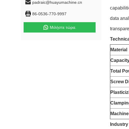
padraic@huayumachine.cn
capabilit
86-0536-770-9997
data anal
Μιλήστε τώρα.
transpare
Technica
Material
Capacit
Total Po
Screw D
Plastici
Clampin
Machine
Industry