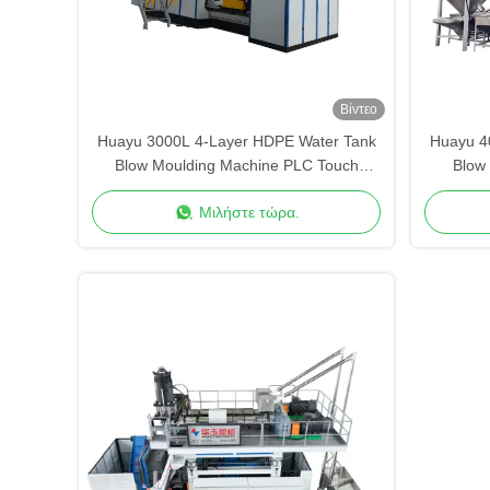
Βίντεο
Huayu 3000L 4-Layer HDPE Water Tank
Huayu 4
Blow Moulding Machine PLC Touch
Blow
Screen Control Versatile Container
Heati
Μιλήστε τώρα.
Production