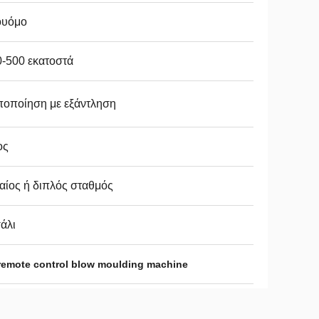
ουόμο
-500 εκατοστά
ποποίηση με εξάντληση
ος
αίος ή διπλός σταθμός
άλι
remote control blow moulding machine