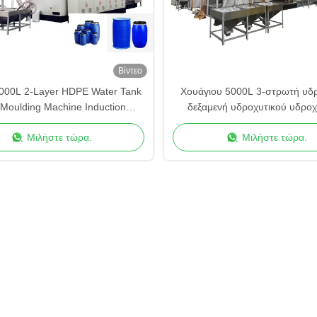
Βίντεο
000L 2-Layer HDPE Water Tank
Χουάγιου 5000L 3-στρωτή υδρ
 Moulding Machine Induction
δεξαμενή υδροχυτικού υδροχ
ng Technology Cost-Effective
υδροχυτικού υδροχυτικού υδρ
Μιλήστε τώρα.
Μιλήστε τώρα.
Storage Production
υδροχυτικού υδροχυτικού υδρ
υδροχυτικού υδροχυτικού υ