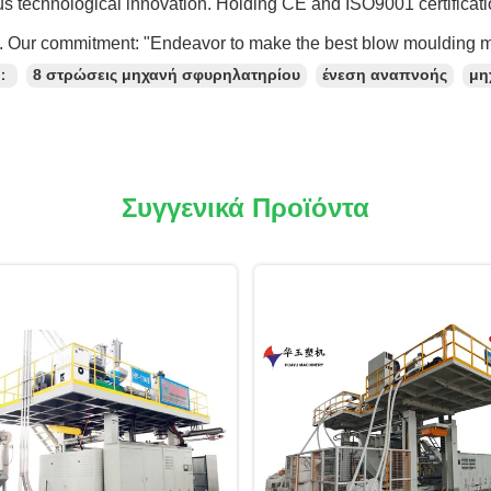
s technological innovation. Holding CE and ISO9001 certificat
s. Our commitment: "Endeavor to make the best blow moulding m
ς：
8 στρώσεις μηχανή σφυρηλατηρίου
ένεση αναπνοής
μη
Συγγενικά Προϊόντα