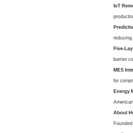
IoT Remo
productio
Predicti
reducing
Five-Lay
barrier c
MES Inte
for comp
Energy 
American 
About Hu
Founded 