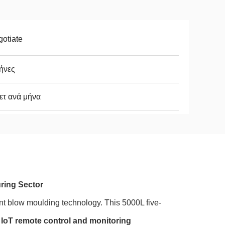
otiate
ήνες
ετ ανά μήνα
ring Sector
ent blow moulding technology. This 5000L five-
d
IoT remote control and monitoring