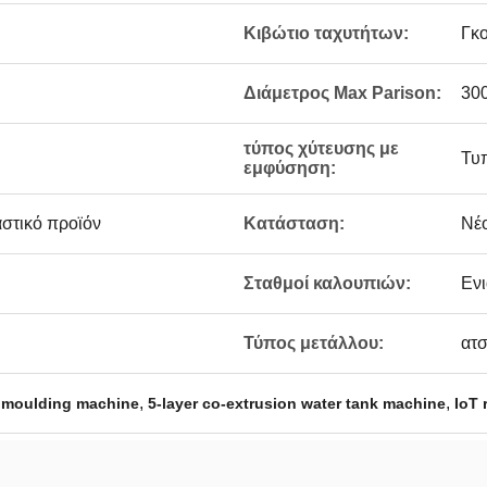
Κιβώτιο ταχυτήτων:
Γκ
Διάμετρος Max Parison:
300
τύπος χύτευσης με
Τυ
εμφύσηση:
στικό προϊόν
Κατάσταση:
Νέ
Σταθμοί καλουπιών:
Ενι
Τύπος μετάλλου:
ατσ
,
,
w moulding machine
5-layer co-extrusion water tank machine
IoT 