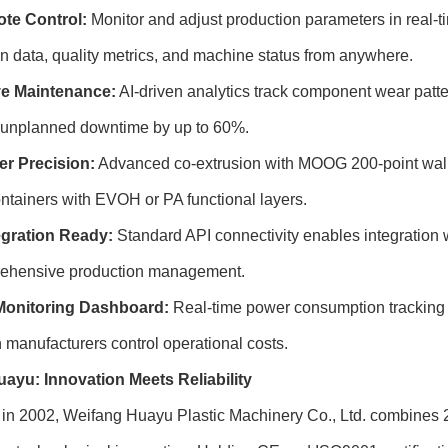
te Control:
Monitor and adjust production parameters in real-t
n data, quality metrics, and machine status from anywhere.
ve Maintenance:
AI-driven analytics track component wear patte
 unplanned downtime by up to 60%.
er Precision:
Advanced co-extrusion with MOOG 200-point wall t
ontainers with EVOH or PA functional layers.
gration Ready:
Standard API connectivity enables integration
rehensive production management.
Monitoring Dashboard:
Real-time power consumption tracking 
manufacturers control operational costs.
ayu: Innovation Meets Reliability
in 2002, Weifang Huayu Plastic Machinery Co., Ltd. combines 2