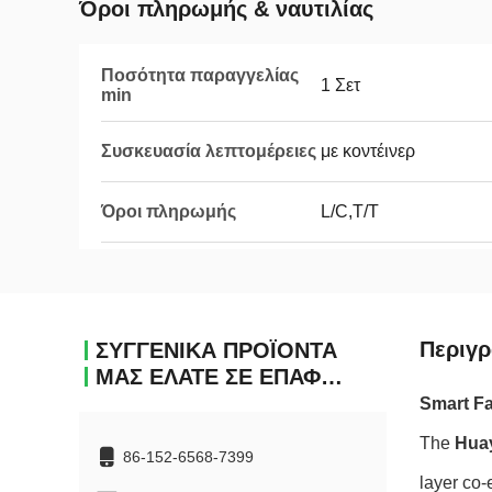
Όροι πληρωμής & ναυτιλίας
Ποσότητα παραγγελίας
1 Σετ
min
Συσκευασία λεπτομέρειες
με κοντέινερ
Όροι πληρωμής
L/C,T/T
Περιγ
ΣΥΓΓΕΝΙΚΆ ΠΡΟΪΌΝΤΑ
ΜΑΣ ΕΛΆΤΕ ΣΕ ΕΠΑΦΉ ΜΕ
Smart Fa
The
Hua
86-152-6568-7399
layer co-