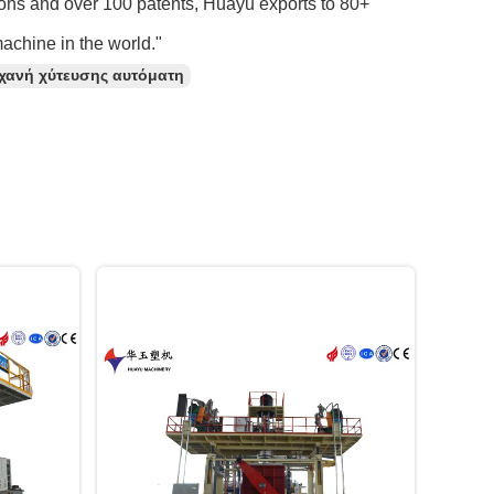
ions and over 100 patents, Huayu exports to 80+
achine in the world."
χανή χύτευσης αυτόματη