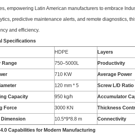
ies, empowering Latin American manufacturers to embrace Industr
ytics, predictive maintenance alerts, and remote diagnostics, t
ncy and efficiency.
l Specifications
HDPE
Layers
y Range
750–5000L
Productivity
wer
710 KW
Average Power
iameter
120 mm * 5
Screw L/D Ratio
zing Capacity
950 kg/h
Accumulator Ca
g Force
3000 KN
Thickness Contr
 Dimension
10.5*9*8.8 m
Connectivity
 4.0 Capabilities for Modern Manufacturing