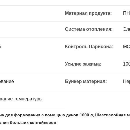
Материал продукта:
ПН
Система отопления:
Эл
а
Контроль Парисона:
MO
Усилие зажима:
10
ование
Бункер материал:
Не
вание температуры
,
а для формования с помощью дунов 1000 л
Шестислойная м
ния больших контейнеров