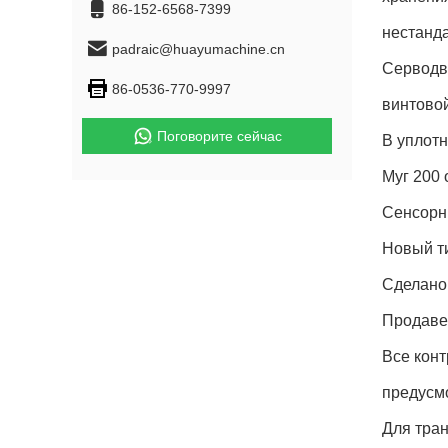
86-152-6568-7399
нестанда
padraic@huayumachine.cn
Серводв
86-0536-770-9997
винтовой
Поговорите сейчас
В уплотн
Муг 200 
Сенсорн
Новый т
Сделано 
Продавец
Все кон
предусм
Для тран