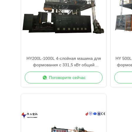
HY200L-1000L 4-слойная машина для
HY 500L
формования с 331,5 кВт общей
формов
мощностью для большого контейнера
Поговорите сейчас