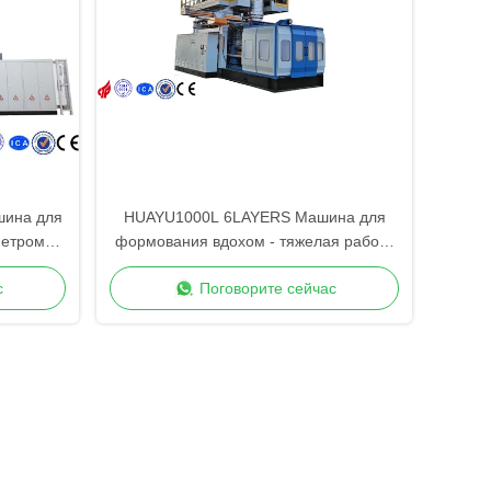
шина для
HUAYU1000L 6LAYERS Машина для
метром
формования вдохом - тяжелая работа
с повышенной безопасностью
с
Поговорите сейчас