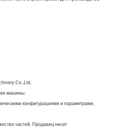
inery Co.,Ltd.
рки машины.
хническими конфигурациями и параметрами,
жество частей. Продавец несет