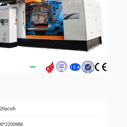
20pcs/h
00*2200ММ