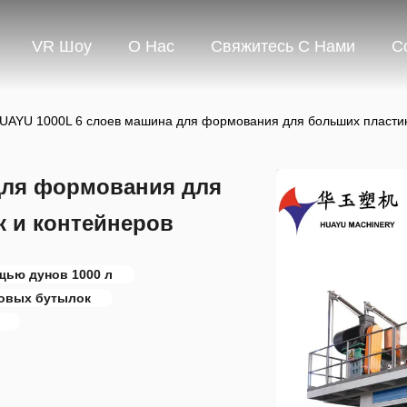
VR Шоу
О Нас
Свяжитесь С Нами
С
UAYU 1000L 6 слоев машина для формования для больших пластик
для формования для
 и контейнеров
ью дунов 1000 л
овых бутылок