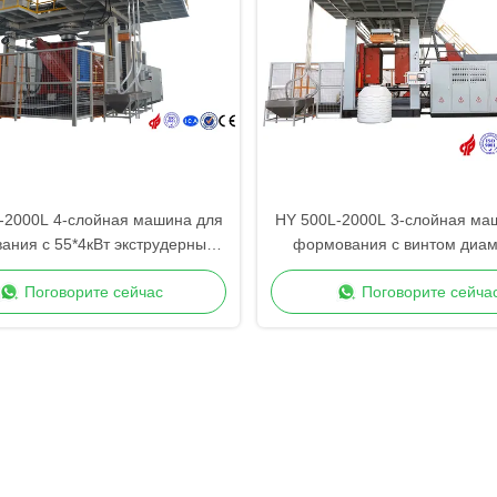
-2000L 4-слойная машина для
HY 500L-2000L 3-слойная ма
ания с 55*4кВт экструдерным
формования с винтом диа
двигателем
90/120/90 мм
Поговорите сейчас
Поговорите сейча