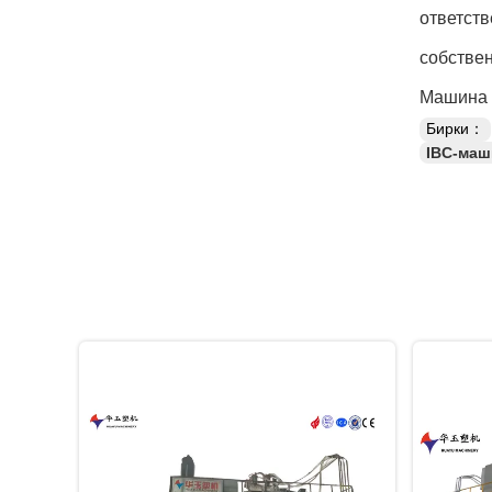
ответств
собстве
Машина 
Бирки：
IBC-маш