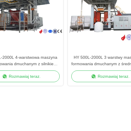
L-2000L 4-warstwowa maszyna
HY 500L-2000L 3 warstwy ma
owania dmuchanym z silnikiem
formowania dmuchanym z średn
wytłaczającym 55*4kw
90/120/90mm
Rozmawiaj teraz.
Rozmawiaj teraz.