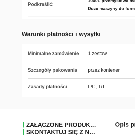
1000L przemysłowa ma
Podkreślić:
Duże maszyny do form
Warunki płatności i wysyłki
Minimalne zamówienie
1 zestaw
Szczegóły pakowania
przez kontener
Zasady płatności
L/C, T/T
Opis p
ZAŁĄCZONE PRODUKTY
SKONTAKTUJ SIĘ Z NAMI