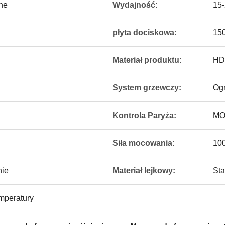
ne
Wydajność:
15-
płyta dociskowa:
15
Materiał produktu:
HD
System grzewczy:
Ogr
Kontrola Paryża:
MO
Siła mocowania:
10
nie
Materiał lejkowy:
Sta
mperatury