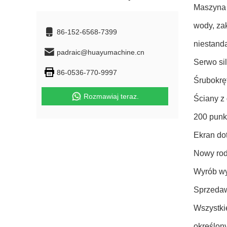
Maszyna 
wody, za
86-152-6568-7399
niestand
padraic@huayumachine.cn
Serwo sil
86-0536-770-9997
Śrubokręt
Rozmawiaj teraz.
Ściany z
200 punk
Ekran do
Nowy rod
Wyrób wy
Sprzedaw
Wszystki
określon