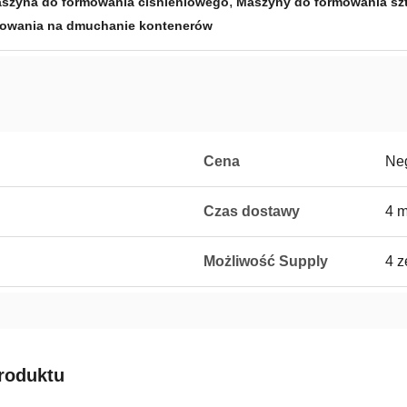
,
szyna do formowania ciśnieniowego
Maszyny do formowania sz
owania na dmuchanie kontenerów
Cena
Neg
Czas dostawy
4 m
Możliwość Supply
4 z
roduktu