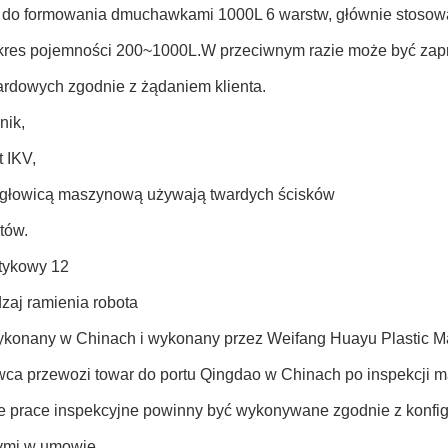
do formowania dmuchawkami 1000L 6 warstw, głównie stosowa
kres pojemności 200~1000L.W przeciwnym razie może być zapr
ardowych zgodnie z żądaniem klienta.
nik,
 IKV,
 głowicą maszynową używają twardych ścisków
tów.
tykowy 12
zaj ramienia robota
konany w Chinach i wykonany przez Weifang Huayu Plastic Mac
ca przewozi towar do portu Qingdao w Chinach po inspekcji m
e prace inspekcyjne powinny być wykonywane zgodnie z konfig
ymi w umowie.