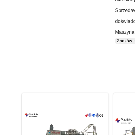
Sprzedaw
doświad
Maszyna 
Znaków