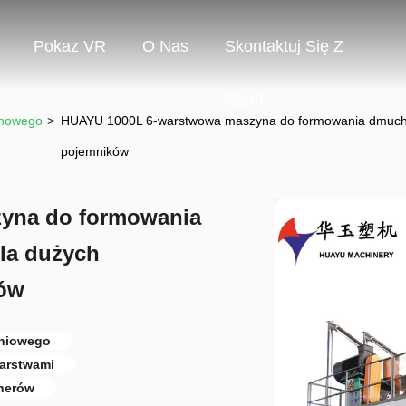
Pokaz VR
O Nas
Skontaktuj Się Z
Nami
howego
>
HUAYU 1000L 6-warstwowa maszyna do formowania dmuchawy
pojemników
yna do formowania
la dużych
ków
eniowego
arstwami
nerów