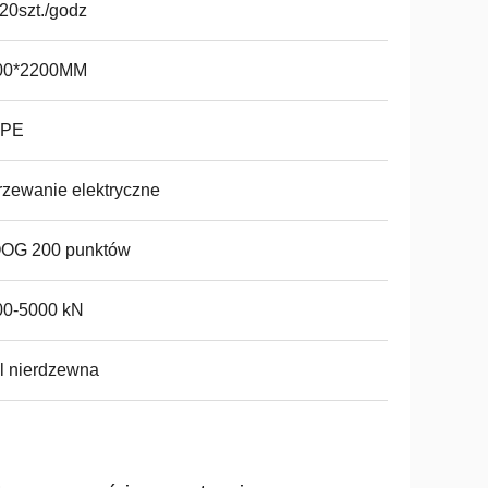
20szt./godz
00*2200MM
PE
zewanie elektryczne
OG 200 punktów
00-5000 kN
l nierdzewna