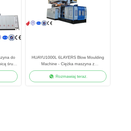
szyna do
HUAYU1000L 6LAYERS Blow Moulding
icą śruby
Machine - Ciężka maszyna z
zwiększonym bezpieczeństwem
Rozmawiaj teraz.