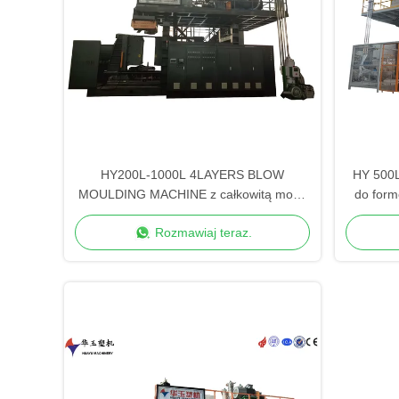
HY200L-1000L 4LAYERS BLOW
HY 500
MOULDING MACHINE z całkowitą mocą
do form
331,5 kW dla dużych kontenerów
Rozmawiaj teraz.