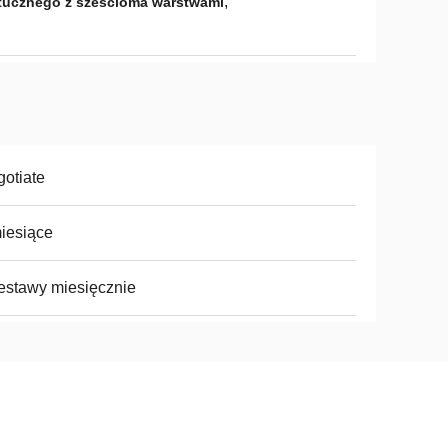
,
tucznego z sześcioma warstwami
otiate
iesiące
estawy miesięcznie