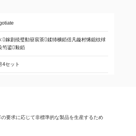
otiate
ㄨ鎵剧殑璧勬簮宸茶鍒犻櫎銆佸凡鏇村悕鎴栨殏
朵笉鍙敤銆
月4セット
0L.顧客の要求に応じて非標準的な製品を生産するため