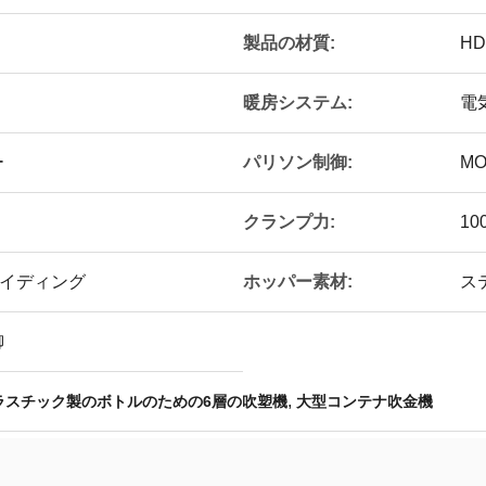
製品の材質:
HD
暖房システム:
電
パリソン制御:
ー
MO
クランプ力:
10
ホッパー素材:
トライディング
ス
御
,
ラスチック製のボトルのための6層の吹塑機
大型コンテナ吹金機