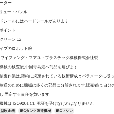
ーター
スクリュー・バレル
ドシールにはハードシールがあります
0ポイント
クリーン 12
イプのロボット腕
& ワイファング・フアユ・プラスチック機械株式会社製
機械の検査後,中国青島港へ商品を運びます.
検査作業は,契約に規定されている技術構成とパラメータに従っ
輸送のために機械は多くの部品に分解されます.販売者は,自分
し,固定する責任を負います.
械は ISO9001 CE 認証を受けなければなりません
大型吹金機
IBCタンク製造機械
IBCマシン