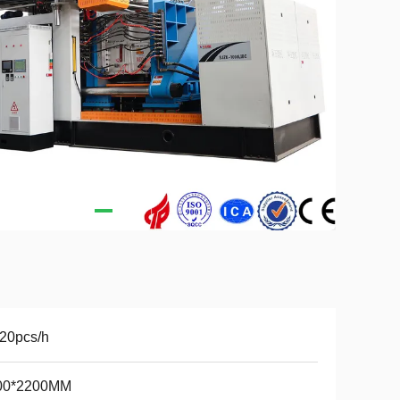
20pcs/h
00*2200MM