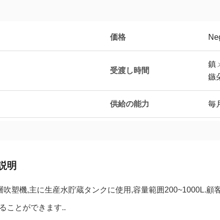
価格
Neg
鎮
受渡し時間
鏃
供給の能力
毎
説明
L 6層吹塑機,主に生産水貯蔵タンクに使用,容量範囲200~100
ることができます..