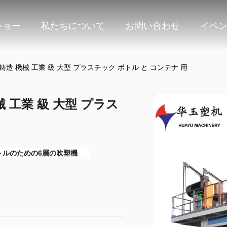
ショー
私たちについて
お問い合わせ
イベ
 吹風 鋳造 機械 工業 級 大型 プラスチック ボトル と コンテナ 用
 機械 工業 級 大型 プラス
トルのための6層の吹塑機