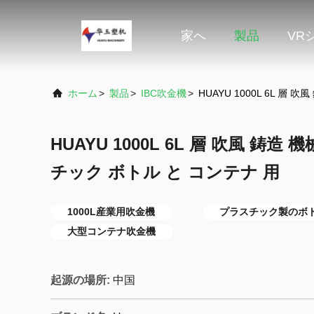
家へ
製品
VR
ホーム
>
製品
>
IBC吹金機
>
HUAYU 1000L 6L 層
HUAYU 1000L 6L 層 吹風 鋳造
チック ボトル と コンテナ 用
1000L産業用吹金機
プラスチック製のボ
大型コンテナ吹金機
起源の場所:
中国