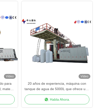
Vídeo
Vídeo
do para
20 años de experiencia, máquina con
, materia
tanque de agua de 5000L que ofrece una
cción más
potencia promedio de 420kw, elección
Habla Ahora.
perfecta para sistemas de contención de
líquidos