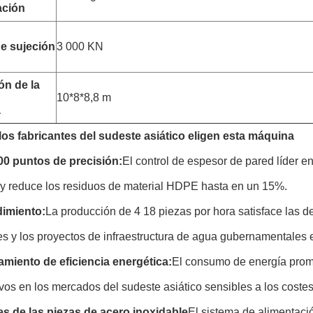
ación
e sujeción
3 000 KN
ón de la
10*8*8,8 m
a
los fabricantes del sudeste asiático eligen esta máquina
0 puntos de precisión:
El control de espesor de pared líder en
 y reduce los residuos de material HDPE hasta en un 15%.
dimiento:
La producción de 4 18 piezas por hora satisface las 
s y los proyectos de infraestructura de agua gubernamentales
miento de eficiencia energética:
El consumo de energía prom
vos en los mercados del sudeste asiático sensibles a los costes
es de las piezas de acero inoxidable
El sistema de alimentació