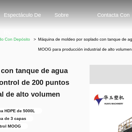
Espectáculo De
Sobre
Contacta Con
RV
Nosotros
Nosotros
do Con Depósito
>
Máquina de moldeo por soplado con tanque de a
MOOG para producción industrial de alto volumen
 con tanque de agua
ntrol de 200 puntos
l de alto volumen
ua HDPE de 5000L
a de 3 capas
ntrol MOOG