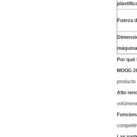
plastific
Fuerza d
Dimensi
máquin
Por qué 
MOOG 20
producto
Alto ren
volúmene
Funciona
competiti
Las part