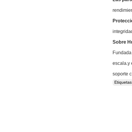
rendimien
Protecci
integrida
Sobre Hu
Fundada 
escala.y 
soporte 
Etiqueta