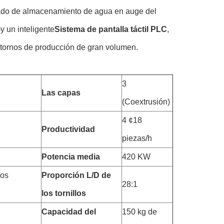
rcado de almacenamiento de agua en auge del
G
y un inteligente
Sistema de pantalla táctil PLC
,
ntornos de producción de gran volumen.
3
Las capas
(Coextrusión)
4 ¢18
Productividad
piezas/h
Potencia media
420 KW
los
Proporción L/D de
28:1
los tornillos
Capacidad del
150 kg de