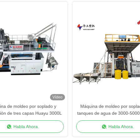
Vídeo
na de moldeo por soplado y
Máquina de moldeo por sopla
sión de tres capas Huayu 3000L
tanques de agua de 3000-5000l
prima de HDPE para una produ
Habla Ahora.
Habla Ahora.
estable