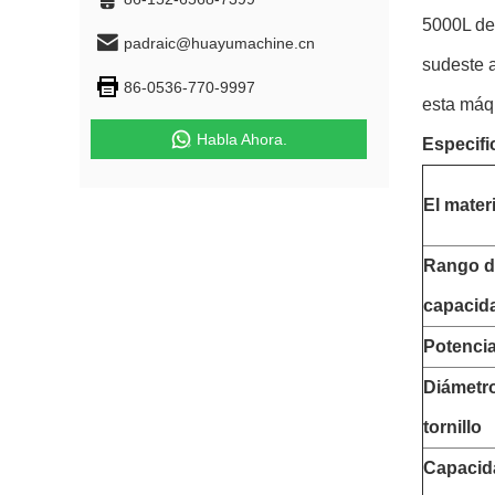
5000L de
padraic@huayumachine.cn
sudeste a
86-0536-770-9997
esta máq
Habla Ahora.
Especifi
El materi
Rango d
capacid
Potencia
Diámetro
tornillo
Capacid