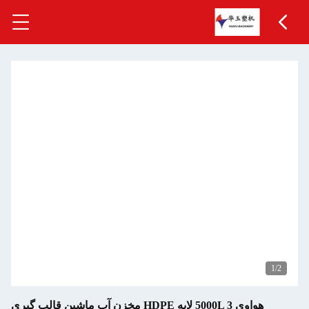
هواوی 5000L 3 لایه HDPE مخزن آب ماشین قالب گیری