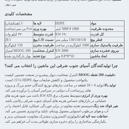
می دهد.
مشخصات کلیدی
HDPE
لایه ها
3 (همکشان)
بهره وری
۴۱۸ پی سی/ساعت
۶۹۰ 
قدرت متوسط
۴۲۰ کیلو وات
نسبت L/D پیچ
28:1
ظرفیت مخزن
150 کیلوگرم
3000
کنترل ضخامت
MOOG 200 امتیاز
نوع تغذیه
بهار بارگذاری شده
شرقی این ماشین را انتخاب می کنند؟
خامت دیوار پیشرو در صنعت تضمین کیفیت
ش ضایعات مواد HDPE تا 15٪ است.
 در ساعت نیازهای توزیع کنندگان حجم بزرگ و پروژه
ولتی در سراسر آسیان را برآورده می کند.
متوسط مصرف برق 420 KW باعث می شود هزینه های
هزینه های آسیای جنوب شرقی رقابتی باشد.
در برابر خوردگی عملکرد قابل اعتماد را در
ل ویتنام، تایلند و اندونزی تضمین می کند.
اکستروژن مشترک مقاومت شیمیایی برتر و
ذخیره سازی طولانی مدت آب فراهم می کند.