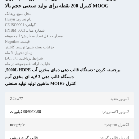
محل منبع: ویفانگ
نام تجاری: Huayu
گواهی: CE,ISO9001
شماره مدل: HYBM-5003
مقدار حداقل تعداد سفارش: 1 مجموعه
قیمت: Negotiate
جزئیات بسته بندی: توسط کانتینر
زمان تحویل: 5 ماه
شرایط پرداخت: L/C، T/T
قابلیت ارائه: 4 مجموعه در ماه
ی دمای مخزن آب 5000L HDPE
,
گاه قالب دهی 3 لایه ای مخزن آب
,
ن تولید تولید صنعتی
2.2kw*7
90/90/90/90 کیلووات
moog+plc
قالب گیری دمشی