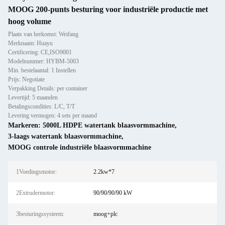
MOOG 200-punts besturing voor industriële productie met
hoog volume
Plaats van herkomst: Weifang
Merknaam: Huayu
Certificering: CE,ISO9001
Modelnummer: HYBM-5003
Min. bestelaantal: 1 Instellen
Prijs: Negotiate
Verpakking Details: per container
Levertijd: 5 maanden
Betalingscondities: L/C, T/T
Levering vermogen: 4 sets per maand
Markeren:
5000L HDPE watertank blaasvormmachine
,
3-laags watertank blaasvormmachine
,
MOOG controle industriële blaasvormmachine
1Voedingsmotor:
2.2kw*7
2Extrudermotor:
90/90/90/90 kW
3besturingssysteem:
moog+plc