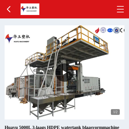
1
/2
Huayu 5000L 3-laags HDPE watertank blaasvormmachine