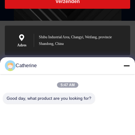
Verzenden
Shibu Industrial Area, Changyi, Weifang, provincie
Shandong, China
Adres
Catherine
padraic@huayumachine.cn
E-mail
5:47 AM
Good day, what product are you looking for?
0086-152-6568-7399
Telefoon