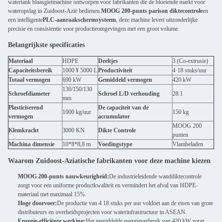
watertank blaasgietmachine ontworpen voor fabrikanten die de bloeiende markt voor
wateropslag in Zuidoost-Azië bedienen.
MOOG 200-punts parison diktecontrole
en
een intelligente
PLC-aanraakschermsysteem
, deze machine levert uitzonderlijke
precisie en consistentie voor productieomgevingen met een groot volume.
Belangrijkste specificaties
Materiaal
HDPE
Deeltjes
3 (Co-extrusie)
Capaciteitsbereik
1000 ¥ 5000 L
Productiviteit
4·18 stuks/uur
Totaal vermogen
690 kW
Gemiddeld vermogen
420 kW
130/150/130
Schroefdiameter
Schroef L/D verhouding
28:1
mm
Plasticiserend
De capaciteit van de
1000 kg/uur
150 kg
vermogen
accumulator
MOOG 200
Klemkracht
3000 KN
Dikte Controle
punten
Machina dimensie
10*8*8,8 m
Voedingstype
Vlambeladen
Waarom Zuidoost-Aziatische fabrikanten voor deze machine kiezen
MOOG 200-punts nauwkeurigheid:
De industrieleidende wanddiktecontrole
zorgt voor een uniforme productkwaliteit en vermindert het afval van HDPE-
materiaal met maximaal 15%.
Hoge doorvoer:
De productie van 4 18 stuks per uur voldoet aan de eisen van grote
distributeurs en overheidsprojecten voor waterinfrastructuur in ASEAN.
Energie-efficiënte werking:
Het gemiddelde energieverbruik van 420 kW zorgt