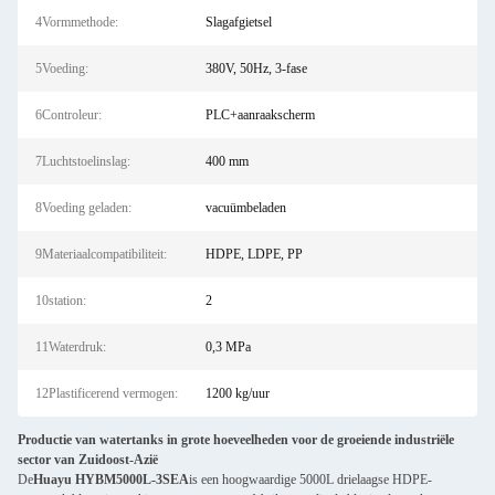
4Vormmethode:
Slagafgietsel
5Voeding:
380V, 50Hz, 3-fase
6Controleur:
PLC+aanraakscherm
7Luchtstoelinslag:
400 mm
8Voeding geladen:
vacuümbeladen
9Materiaalcompatibiliteit:
HDPE, LDPE, PP
10station:
2
11Waterdruk:
0,3 MPa
12Plastificerend vermogen:
1200 kg/uur
Productie van watertanks in grote hoeveelheden voor de groeiende industriële
sector van Zuidoost-Azië
De
Huayu HYBM5000L-3SEA
is een hoogwaardige 5000L drielaagse HDPE-