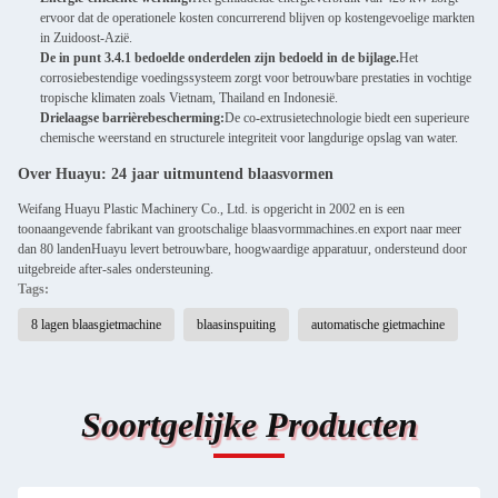
ervoor dat de operationele kosten concurrerend blijven op kostengevoelige markten
in Zuidoost-Azië.
De in punt 3.4.1 bedoelde onderdelen zijn bedoeld in de bijlage.
Het
corrosiebestendige voedingssysteem zorgt voor betrouwbare prestaties in vochtige
tropische klimaten zoals Vietnam, Thailand en Indonesië.
Drielaagse barrièrebescherming:
De co-extrusietechnologie biedt een superieure
chemische weerstand en structurele integriteit voor langdurige opslag van water.
Over Huayu: 24 jaar uitmuntend blaasvormen
Weifang Huayu Plastic Machinery Co., Ltd. is opgericht in 2002 en is een
toonaangevende fabrikant van grootschalige blaasvormmachines.en export naar meer
dan 80 landenHuayu levert betrouwbare, hoogwaardige apparatuur, ondersteund door
uitgebreide after-sales ondersteuning.
Tags:
8 lagen blaasgietmachine
blaasinspuiting
automatische gietmachine
Soortgelijke Producten