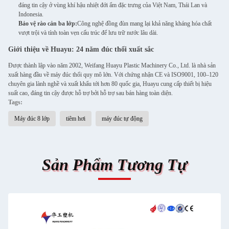
đáng tin cậy ở vùng khí hậu nhiệt đới ẩm đặc trưng của Việt Nam, Thái Lan và
Indonesia.
Bảo vệ rào cản ba lớp:
Công nghệ đồng đùn mang lại khả năng kháng hóa chất
vượt trội và tính toàn vẹn cấu trúc để lưu trữ nước lâu dài.
Giới thiệu về Huayu: 24 năm đúc thổi xuất sắc
Được thành lập vào năm 2002, Weifang Huayu Plastic Machinery Co., Ltd. là nhà sản
xuất hàng đầu về máy đúc thổi quy mô lớn. Với chứng nhận CE và ISO9001, 100–120
chuyên gia lành nghề và xuất khẩu tới hơn 80 quốc gia, Huayu cung cấp thiết bị hiệu
suất cao, đáng tin cậy được hỗ trợ bởi hỗ trợ sau bán hàng toàn diện.
Tags:
Máy đúc 8 lớp
tiêm hơi
máy đúc tự động
Sản Phẩm Tương Tự