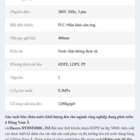
5Nguồn điện:
380V, 50Hz, 3 pha
6Bộ điều khiển:
PLC+Màn hình cảm ứng
7đột quỵ ghế khí:
400mm
8Cho ăn:
Nước chân không được tải
9Tương thích vật liệu:
HDPE, LDPE, PP
10ga tàu:
2
11Áp lực nước:
0,3MPa
12Công suất hóa dẻo:
1200kg/giờ
Sản xuất bồn chứa nước khối lượng lớn cho ngành công nghiệp đang phát triển
ở Đông Nam Á
các
Huayu HYBM5000L-3SEA
là máy thổi khuôn nhựa HDPE ba lớp 5000L hiệu suất
cao được thiết kế dành cho các nhà sản xuất phục vụ thị trường lưu trữ nước đang bùng
nổ ở Đông Nam Á. Được trang bị công nghệ hàng đầu trong ngành
Kiểm soát độ dày