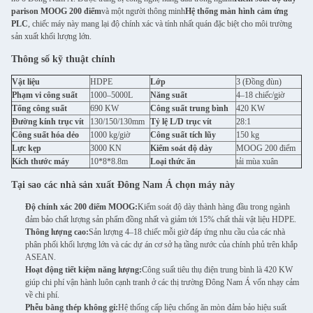
parison MOOG 200 điểm
và một người thông minh
Hệ thống màn hình cảm ứng
PLC
, chiếc máy này mang lại độ chính xác và tính nhất quán đặc biệt cho môi trường
sản xuất khối lượng lớn.
Thông số kỹ thuật chính
Vật liệu
HDPE
Lớp
3 (Đồng đùn)
Phạm vi công suất
1000–5000L
Năng suất
4–18 chiếc/giờ
Tổng công suất
690 KW
Công suất trung bình
420 KW
Đường kính trục vít
130/150/130mm
Tỷ lệ L/D trục vít
28:1
Công suất hóa dẻo
1000 kg/giờ
Công suất tích lũy
150 kg
Lực kẹp
3000 KN
Kiểm soát độ dày
MOOG 200 điểm
Kích thước máy
10*8*8.8m
Loại thức ăn
tải mùa xuân
Tại sao các nhà sản xuất Đông Nam Á chọn máy này
Độ chính xác 200 điểm MOOG:
Kiểm soát độ dày thành hàng đầu trong ngành
đảm bảo chất lượng sản phẩm đồng nhất và giảm tới 15% chất thải vật liệu HDPE.
Thông lượng cao:
Sản lượng 4–18 chiếc mỗi giờ đáp ứng nhu cầu của các nhà
phân phối khối lượng lớn và các dự án cơ sở hạ tầng nước của chính phủ trên khắp
ASEAN.
Hoạt động tiết kiệm năng lượng:
Công suất tiêu thụ điện trung bình là 420 KW
giúp chi phí vận hành luôn cạnh tranh ở các thị trường Đông Nam Á vốn nhạy cảm
về chi phí.
Phễu bằng thép không gỉ:
Hệ thống cấp liệu chống ăn mòn đảm bảo hiệu suất