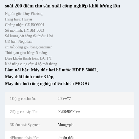
soát 200 điểm cho sản xuất công nghiệp khối lượng lớn
Nguồn gốc: Duy Phường
Hàng hiệu: Huayu
Chứng nhận: CE,ISO9001
Số mô hình: HYBM-5003
Số lượng đặt hàng tối thiểu: 1 bộ
Giá bán: Negotiate
chi tiết đóng gói: bằng container
Thời gian giao hàng: 5 tháng
Điều khoản thanh toán: L/C,T/T
Khả năng cung cấp: 4 bộ mỗi tháng
Làm nổi bật:
Máy đúc hơi bể nước HDPE 5000L
,
Máy thổi bình nước 3 lớp
,
Máy đúc hơi công nghiệp điều khiển MOOG
1Động cơ cho ăn:
2.2kw*7
2động cơ máy đùn:
90/90/90/90kw
3Kiểm soát Sysytem:
Moog+plc
4Phương pháp đúc:
khuôn thổi