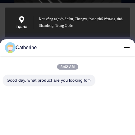
Khu công nghiệp Shibu, Changyi, thành phố Weifang, tỉnh
Shandong, Trung Quốc
Địa chỉ
Catherine
padraic@huayumachine.cn
E-mail
8:42 AM
Good day, what product are you looking for?
0086-152-6568-7399
Điện thoại
Weifang Huayu Plastic Machinery Co., Ltd.