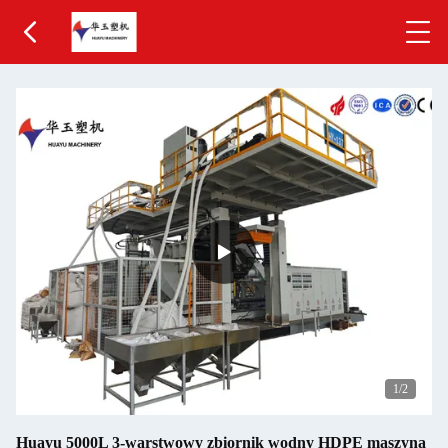
1
/2
Huayu 5000L 3-warstwowy zbiornik wodny HDPE maszyna