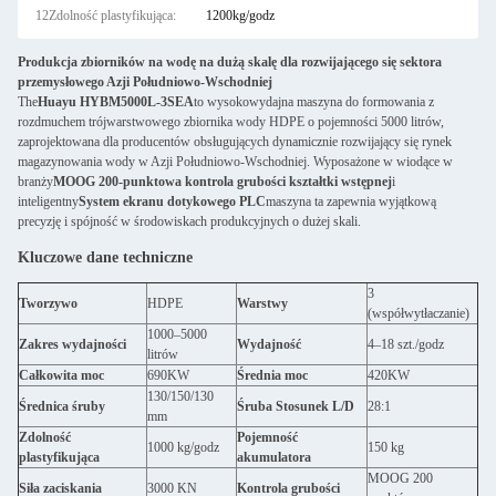
12Zdolność plastyfikująca:
1200kg/godz
Produkcja zbiorników na wodę na dużą skalę dla rozwijającego się sektora
przemysłowego Azji Południowo-Wschodniej
The
Huayu HYBM5000L-3SEA
to wysokowydajna maszyna do formowania z
rozdmuchem trójwarstwowego zbiornika wody HDPE o pojemności 5000 litrów,
zaprojektowana dla producentów obsługujących dynamicznie rozwijający się rynek
magazynowania wody w Azji Południowo-Wschodniej. Wyposażone w wiodące w
branży
MOOG 200-punktowa kontrola grubości kształtki wstępnej
i
inteligentny
System ekranu dotykowego PLC
maszyna ta zapewnia wyjątkową
precyzję i spójność w środowiskach produkcyjnych o dużej skali.
Kluczowe dane techniczne
3
Tworzywo
HDPE
Warstwy
(współwytłaczanie)
1000–5000
Zakres wydajności
Wydajność
4–18 szt./godz
litrów
Całkowita moc
690KW
Średnia moc
420KW
130/150/130
Średnica śruby
Śruba Stosunek L/D
28:1
mm
Zdolność
Pojemność
1000 kg/godz
150 kg
plastyfikująca
akumulatora
MOOG 200
Siła zaciskania
3000 KN
Kontrola grubości