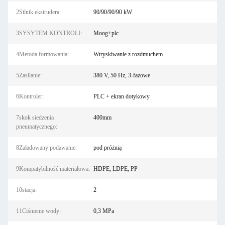
2Silnik ekstrudera:
90/90/90/90 kW
3SYSYTEM KONTROLI:
Moog+plc
4Metoda formowania:
Wtryskiwanie z rozdmuchem
5Zasilanie:
380 V, 50 Hz, 3-fazowe
6Kontroler:
PLC + ekran dotykowy
7skok siedzenia
400mm
pneumatycznego:
8Załadowany podawanie:
pod próżnią
9Kompatybilność materiałowa:
HDPE, LDPE, PP
10stacja:
2
11Ciśnienie wody:
0,3 MPa