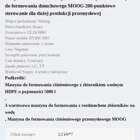
do formowania dmuchowego MOOG 200-punktowe
sterowanie dla dużej produkcji przemysłowej
Miejsce pochodzenia: Weifang
Nazwa handlowa: Huayu
Orzecznictwo: CE,ISO9001
Numer modelu: HYBM-5003
Minimalne zamówienie: 1 zestaw
Cena: Negotiate
Szczegóły pakowania: przez kontener
Czas dostawy: 5 miesięcy
Zasady płatności: L/C, T/T
Możliwość Supply: 4 zestawy miesięcznie
Podkreślić:
Maszyna do formowania ciśnieniowego z zbiornikiem wodnym
HDPE o pojemności 5000 l
,
3-warstwowa maszyna do formowania z rozdmuchem zbiorników na
wodę
,
Maszyna do formowania ciśnieniowego przemysłowego MOOG
1Silnik karmiący:
2,2 kW*7