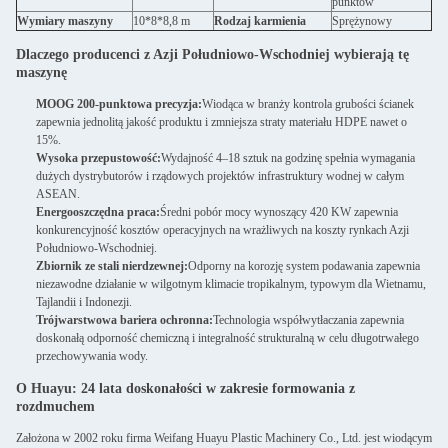
punktów
Wymiary maszyny
10*8*8,8 m
Rodzaj karmienia
Sprężynowy
Dlaczego producenci z Azji Południowo-Wschodniej wybierają tę
maszynę
MOOG 200-punktowa precyzja:
Wiodąca w branży kontrola grubości ścianek
zapewnia jednolitą jakość produktu i zmniejsza straty materiału HDPE nawet o
15%.
Wysoka przepustowość:
Wydajność 4–18 sztuk na godzinę spełnia wymagania
dużych dystrybutorów i rządowych projektów infrastruktury wodnej w całym
ASEAN.
Energooszczędna praca:
Średni pobór mocy wynoszący 420 KW zapewnia
konkurencyjność kosztów operacyjnych na wrażliwych na koszty rynkach Azji
Południowo-Wschodniej.
Zbiornik ze stali nierdzewnej:
Odporny na korozję system podawania zapewnia
niezawodne działanie w wilgotnym klimacie tropikalnym, typowym dla Wietnamu,
Tajlandii i Indonezji.
Trójwarstwowa bariera ochronna:
Technologia współwytłaczania zapewnia
doskonałą odporność chemiczną i integralność strukturalną w celu długotrwałego
przechowywania wody.
O Huayu: 24 lata doskonałości w zakresie formowania z
rozdmuchem
Założona w 2002 roku firma Weifang Huayu Plastic Machinery Co., Ltd. jest wiodącym