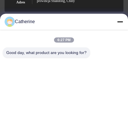
prowincja Shandong, Chiny
Adres
Catherine
padraic@huayumachine.cn
E-mail
6:27 PM
Good day, what product are you looking for?
0086-152-6568-7399
Telefon
Weifang Huayu Plastic Machinery Co., Ltd.