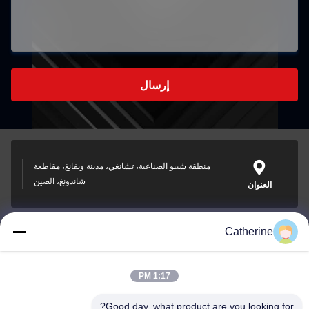
إرسال
منطقة شيبو الصناعية، تشانغي، مدينة ويفانغ، مقاطعة
شاندونغ، الصين
العنوان
Catherine
padraic@huayumachine.cn
بريد إلكتروني
1:17 PM
Good day, what product are you looking for?