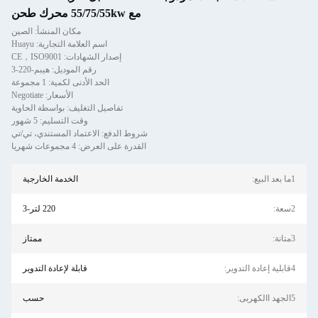
مع 55/75/55kw محرك طحن
مكان المنشأ: الصين
اسم العلامة التجارية: Huayu
إصدار الشهادات: CE，ISO9001
رقم الموديل: هيبم-220-3
الحد الأدنى لكمية: 1 مجموعة
الأسعار: Negotiate
تفاصيل التغليف: بواسطة الحاوية
وقت التسليم: 5 شهور
شروط الدفع: الاعتماد المستندي، تي/تي
القدرة على العرض: 4 مجموعات شهريا
1ما بعد البيع:
الخدمة الخارجية
2سعة:
220 لتر-3
3متانة:
ممتاز
4قابلية إعادة التدوير:
قابلة لإعادة التدوير
5الجهد االكهربى:
حسب