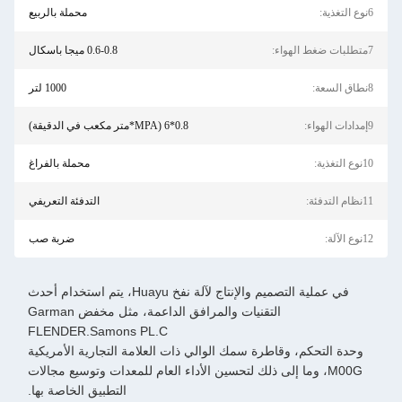
6نوع التغذية:
محملة بالربيع
7متطلبات ضغط الهواء:
0.6-0.8 ميجا باسكال
8نطاق السعة:
1000 لتر
9إمدادات الهواء:
0.8*6 (MPA*متر مكعب في الدقيقة)
10نوع التغذية:
محملة بالفراغ
11نظام التدفئة:
التدفئة التعريفي
12نوع الآلة:
ضربة صب
في عملية التصميم والإنتاج لآلة نفخ Huayu، يتم استخدام أحدث
التقنيات والمرافق الداعمة، مثل مخفض Garman
FLENDER.Samons PL.C
وحدة التحكم، وقاطرة سمك الوالي ذات العلامة التجارية الأمريكية
M00G، وما إلى ذلك لتحسين الأداء العام للمعدات وتوسيع مجالات
التطبيق الخاصة بها.