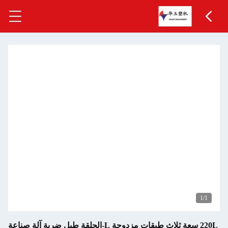
1
/1
220L سعة ثلاث طبقات مزدوجة L-الحلقة طبل ضربة آلة صناعة