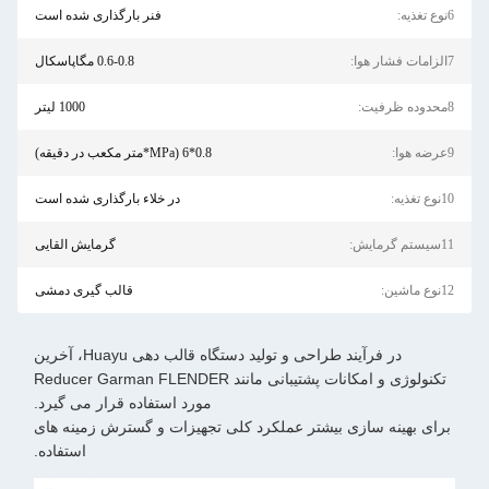
6نوع تغذیه:
فنر بارگذاری شده است
7الزامات فشار هوا:
0.6-0.8 مگاپاسکال
8محدوده ظرفیت:
1000 لیتر
9عرضه هوا:
0.8*6 (MPa*متر مکعب در دقیقه)
10نوع تغذیه:
در خلاء بارگذاری شده است
11سیستم گرمایش:
گرمایش القایی
12نوع ماشین:
قالب گیری دمشی
در فرآیند طراحی و تولید دستگاه قالب دهی Huayu، آخرین
تکنولوژی و امکانات پشتیبانی مانند Reducer Garman FLENDER
مورد استفاده قرار می گیرد.
برای بهینه سازی بیشتر عملکرد کلی تجهیزات و گسترش زمینه های
استفاده.