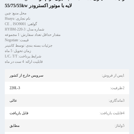
لایه با موتور اکسترودر 55/75/55kw
محل منبع: چین
نام تجاری: Huayu
گواهی: CE，ISO9001
شماره مدل: HYBM-220-3
مقدار حداقل تعداد سفارش: 1 مجموعه
قیمت: Negotiate
جزئیات بسته بندی: توسط کانتینر
زمان تحویل: 5 ماه
شرایط پرداخت: L/C، T/T
قابلیت ارائه: 4 ست در ماه
1پس از فروش:
سرویس خارج از کشور
2ظرفیت:
220L-3
3ماندگاری:
عالی
4قابلیت بازیافت:
قابل بازیافت
5ولتاژ:
مطابق