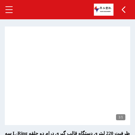
1
/1
ظرفیت 220 لیتری دستگاه قالب گیری درام دو حلقه L-Ring سه