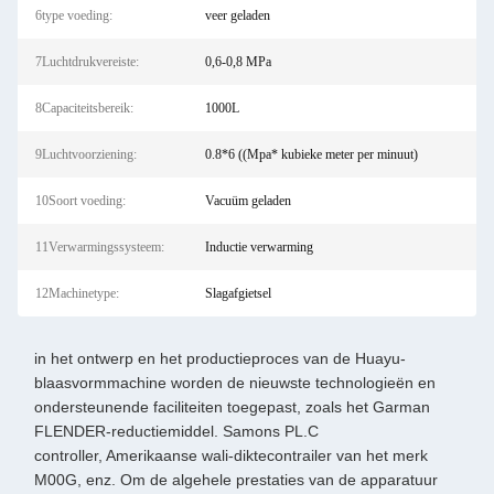
6type voeding:
veer geladen
7Luchtdrukvereiste:
0,6-0,8 MPa
8Capaciteitsbereik:
1000L
9Luchtvoorziening:
0.8*6 ((Mpa* kubieke meter per minuut)
10Soort voeding:
Vacuüm geladen
11Verwarmingssysteem:
Inductie verwarming
12Machinetype:
Slagafgietsel
in het ontwerp en het productieproces van de Huayu-
blaasvormmachine worden de nieuwste technologieën en
ondersteunende faciliteiten toegepast, zoals het Garman
FLENDER-reductiemiddel. Samons PL.C
controller, Amerikaanse wali-diktecontrailer van het merk
M00G, enz. Om de algehele prestaties van de apparatuur