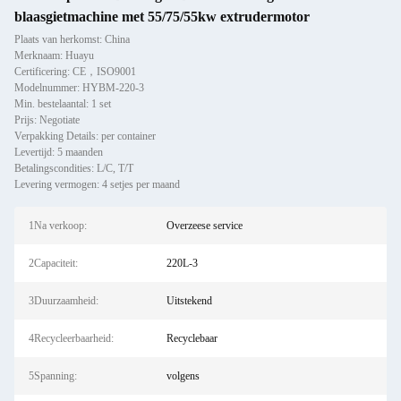
blaasgietmachine met 55/75/55kw extrudermotor
Plaats van herkomst: China
Merknaam: Huayu
Certificering: CE，ISO9001
Modelnummer: HYBM-220-3
Min. bestelaantal: 1 set
Prijs: Negotiate
Verpakking Details: per container
Levertijd: 5 maanden
Betalingscondities: L/C, T/T
Levering vermogen: 4 setjes per maand
1Na verkoop:
Overzeese service
2Capaciteit:
220L-3
3Duurzaamheid:
Uitstekend
4Recycleerbaarheid:
Recyclebaar
5Spanning:
volgens