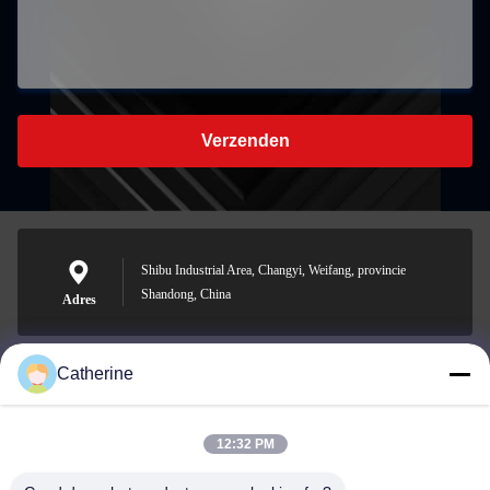
Verzenden
Shibu Industrial Area, Changyi, Weifang, provincie
Shandong, China
Adres
Catherine
padraic@huayumachine.cn
E-mail
12:32 PM