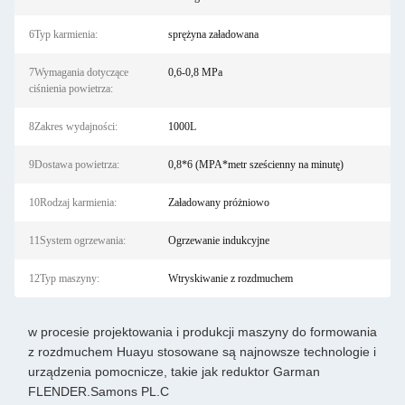
6Typ karmienia:
sprężyna załadowana
7Wymagania dotyczące
0,6-0,8 MPa
ciśnienia powietrza:
8Zakres wydajności:
1000L
9Dostawa powietrza:
0,8*6 (MPA*metr sześcienny na minutę)
10Rodzaj karmienia:
Załadowany próżniowo
11System ogrzewania:
Ogrzewanie indukcyjne
12Typ maszyny:
Wtryskiwanie z rozdmuchem
w procesie projektowania i produkcji maszyny do formowania
z rozdmuchem Huayu stosowane są najnowsze technologie i
urządzenia pomocnicze, takie jak reduktor Garman
FLENDER.Samons PL.C