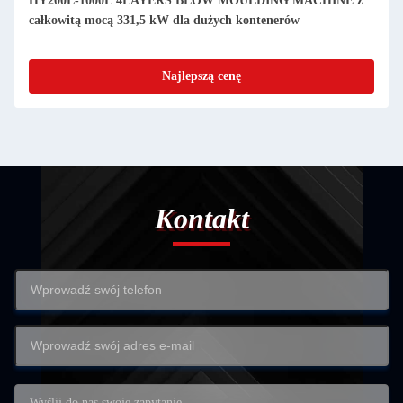
HY200L-1000L 4LAYERS BLOW MOULDING MACHINE z
całkowitą mocą 331,5 kW dla dużych kontenerów
Najlepszą cenę
Kontakt