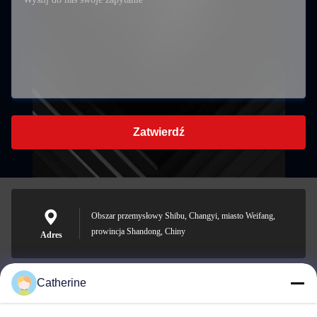
Zatwierdź
Obszar przemysłowy Shibu, Changyi, miasto Weifang,
prowincja Shandong, Chiny
Adres
Catherine
padraic@huayumachine.cn
E-mail