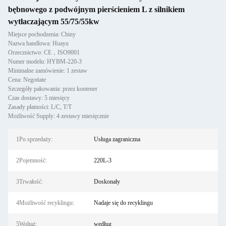
bębnowego z podwójnym pierścieniem L z silnikiem
wytłaczającym 55/75/55kw
Miejsce pochodzenia: Chiny
Nazwa handlowa: Huayu
Orzecznictwo: CE，ISO9001
Numer modelu: HYBM-220-3
Minimalne zamówienie: 1 zestaw
Cena: Negotiate
Szczegóły pakowania: przez kontener
Czas dostawy: 5 miesięcy
Zasady płatności: L/C, T/T
Możliwość Supply: 4 zestawy miesięcznie
1Po sprzedaży:
Usługa zagraniczna
2Pojemność:
220L-3
3Trwałość:
Doskonały
4Możliwość recyklingu:
Nadaje się do recyklingu
5Woltaż:
według