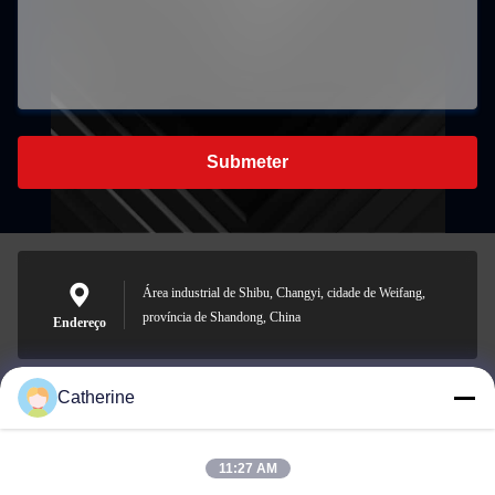
Submeter
Área industrial de Shibu, Changyi, cidade de Weifang,
província de Shandong, China
Endereço
Catherine
padraic@huayumachine.cn
E-mail
11:27 AM