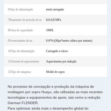
6Tipo de alimentação:
mola carregada
7Requisitos de pressão de ar:
0,6-0,8 MPa
8Faixa de capacidade:
1000L
9Fornecimento de ar:
0.8*6 ((Mpa*metro cúbico por minuto)
10Tipo de alimentação:
Carregado a vácuo
11Sistema de aquecimento:
Aquecimento por indução
12Tipo de máquina:
Molde de sopro
No processo de concepção e produção da máquina de
moldagem por sopro Huayu, são utilizadas as mais recentes
tecnologias e equipamentos de apoio, tais como a redução
Garman FLENDER.
Para optimizar ainda mais o desempenho global do