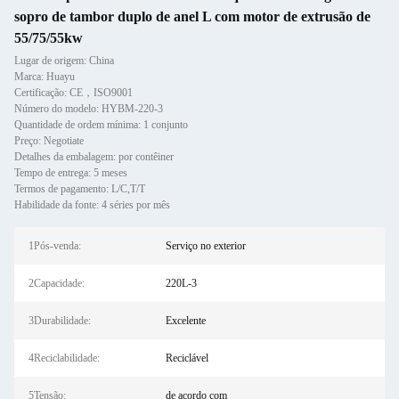
sopro de tambor duplo de anel L com motor de extrusão de
55/75/55kw
Lugar de origem: China
Marca: Huayu
Certificação: CE，ISO9001
Número do modelo: HYBM-220-3
Quantidade de ordem mínima: 1 conjunto
Preço: Negotiate
Detalhes da embalagem: por contêiner
Tempo de entrega: 5 meses
Termos de pagamento: L/C,T/T
Habilidade da fonte: 4 séries por mês
1Pós-venda:
Serviço no exterior
2Capacidade:
220L-3
3Durabilidade:
Excelente
4Reciclabilidade:
Reciclável
5Tensão:
de acordo com