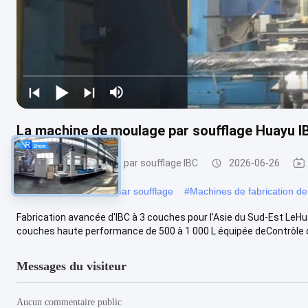
La machine de moulage par soufflage Huayu I
Machine de moulage par soufflage IBC
2026-06-26
#
Machine de moulage par soufflage
#
Machines de fabrication de
Fabrication avancée d'IBC à 3 couches pour l'Asie du Sud-Est Le
couches haute performance de 500 à 1 000 L équipée deContrôle de 
Messages du visiteur
Aucun commentaire public