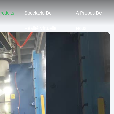
roduits
Spectacle De
À Propos De
Réalité Virtuelle
Nous