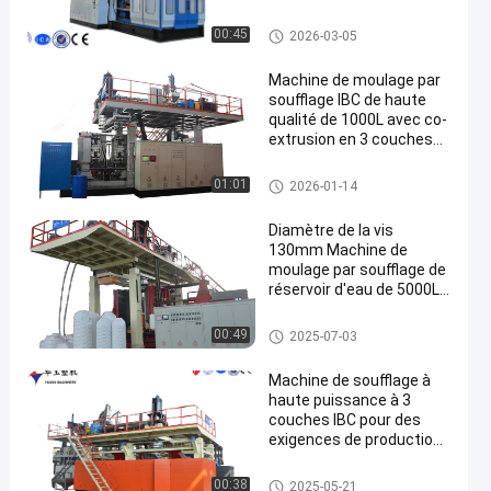
d'eau de grande capacité
Machine de moulage par sou
00:45
2026-03-05
fflage IBC
Machine de moulage par
soufflage IBC de haute
qualité de 1000L avec co-
extrusion en 3 couches
et contrôle à écran
tactile PLC
Machine de moulage par sou
01:01
2026-01-14
fflage IBC
Diamètre de la vis
130mm Machine de
moulage par soufflage de
réservoir d'eau de 5000L
avec une puissance
totale de 560kw
Machine de moulage par sou
00:49
2025-07-03
fflage pour réservoirs d'eau de
3000 à 5000 litres
Machine de soufflage à
haute puissance à 3
couches IBC pour des
exigences de production
spécifiques Diamètre
maximal de la broche à
Machine de moulage par sou
00:38
2025-05-21