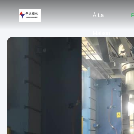
À La
P
Maison