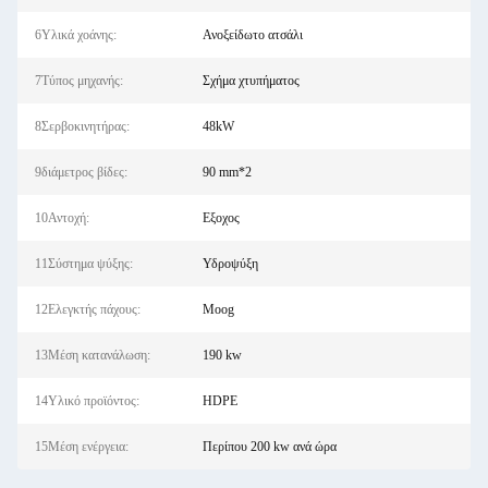
6Υλικά χοάνης:
Ανοξείδωτο ατσάλι
7Τύπος μηχανής:
Σχήμα χτυπήματος
8Σερβοκινητήρας:
48kW
9διάμετρος βίδες:
90 mm*2
10Αντοχή:
Εξοχος
11Σύστημα ψύξης:
Υδροψύξη
12Ελεγκτής πάχους:
Moog
13Μέση κατανάλωση:
190 kw
14Υλικό προϊόντος:
HDPE
15Μέση ενέργεια:
Περίπου 200 kw ανά ώρα