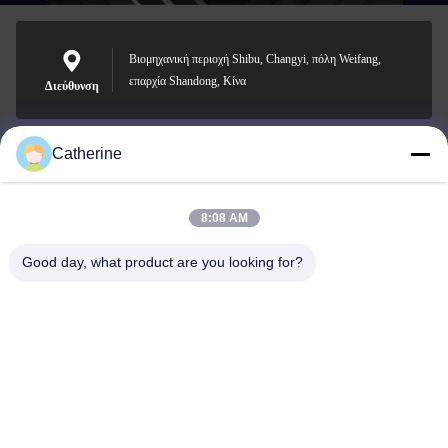
Βιομηχανική περιοχή Shibu, Changyi, πόλη Weifang,
επαρχία Shandong, Κίνα
Διεύθυνση
Catherine
padraic@huayumachine.cn
E-mail
8:08 AM
Good day, what product are you looking for?
0086-152-6568-7399
Τηλεφώνημα
Weifang Huayu Plastic Machinery Co., Ltd.