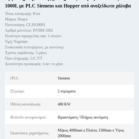
1000L με PLC Siemens και Hopper από ανοξείδωτο χάλυβα
Τόπος καταγωγής: Κίνα
Μάρκα: Huayu
Πιστοποίηση: CE,ISO9001
Αριθμό μοντέλου: HYBM-1002
Ποσότητα παραγγελίας min: 1 σύνολο
Τιμή: Negotiate
Συσκευασία λεπτομέρειες: με κοντέινερ
Χρόνος παράδοσης: 5 μήνες
Όροι πληρωμής: L/C,T/T
Δυνατότητα προσφοράς: 4 σετ το μήνα
1PLC:
Siemens
2Στρώμα:
2 στρώματα
3Μέση κατανάλωση:
480 KW
4Επίπεδο αυτοματισμού:
Ημιαυτόματη / Πλήρως αυτόματη
Μήκος 4000mm x Πλάτος 1500mm x Ύψος
5Διαστάσεις μηχανήματος:
2000mm