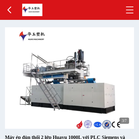
3
/7
Máy ép đùn thổi 2 lớp Huayu 1000L với PLC Siemens và