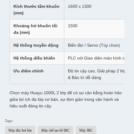
Kích thước tấm khuôn
1600 x 1300
(mm)
Khoảng hở khuôn tối
1500
đa (mm)
Hệ thống truyền động
Biến tần / Servo (Tùy chọn)
Hệ thống điều khiển
PLC với Giao diện màn hình cảm 
Ưu điểm chính
Độ tin cậy cao, Giải pháp 2 lớp hi
& Bảo trì dễ dàng
Chọn máy Huayu 1000L 2 lớp để có sự cân bằng hoàn hảo
giữa lợi ích đa lớp cơ bản, sự đơn giản trong vận hành và
hiệu suất đáng tin cậy.
Tags:
Máy đúc hơi lớn
Máy chế tạo bể IBC
Máy IBC