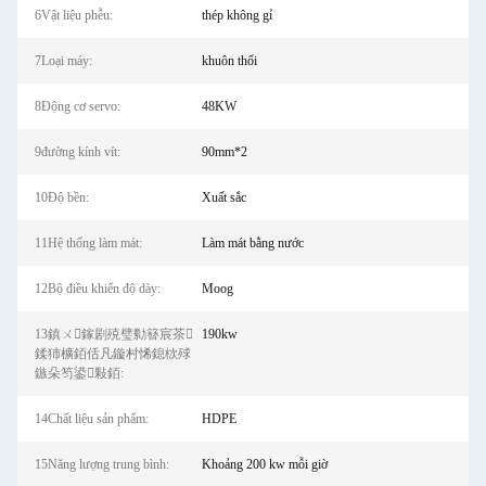
6Vật liệu phễu:
thép không gỉ
7Loại máy:
khuôn thổi
8Động cơ servo:
48KW
9đường kính vít:
90mm*2
10Độ bền:
Xuất sắc
11Hệ thống làm mát:
Làm mát bằng nước
12Bộ điều khiển độ dày:
Moog
13鎮ㄨ鎵剧殑璧勬簮宸茶
190kw
鍒犻櫎銆佸凡鏇村悕鎴栨殏
鏃朵笉鍙敤銆:
14Chất liệu sản phẩm:
HDPE
15Năng lượng trung bình:
Khoảng 200 kw mỗi giờ