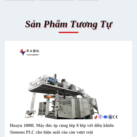
Sản Phẩm Tương Tự
Huayu 1000L Máy đúc ép cùng lớp 8 lớp với điều khiển
Siemens PLC cho hiệu suất rào cản vượt trội