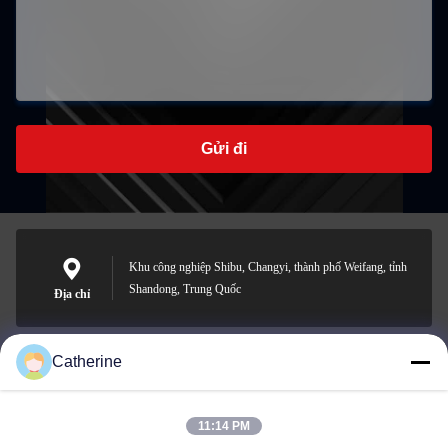
Gửi đi
Khu công nghiệp Shibu, Changyi, thành phố Weifang, tỉnh
Shandong, Trung Quốc
Địa chỉ
Catherine
padraic@huayumachine.cn
E-mail
11:14 PM