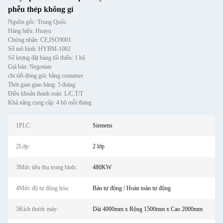
phễu thép không gỉ
Nguồn gốc: Trung Quốc
Hàng hiệu: Huayu
Chứng nhận: CE,ISO9001
Số mô hình: HYBM-1002
Số lượng đặt hàng tối thiểu: 1 bộ
Giá bán: Negotiate
chi tiết đóng gói: bằng container
Thời gian giao hàng: 5 tháng
Điều khoản thanh toán: L/C,T/T
Khả năng cung cấp: 4 bộ mỗi tháng
1PLC:
Siemens
2Lớp:
2 lớp
3Mức tiêu thụ trung bình:
480KW
4Mức độ tự động hóa:
Bán tự động / Hoàn toàn tự động
5Kích thước máy:
Dài 4000mm x Rộng 1500mm x Cao 2000mm