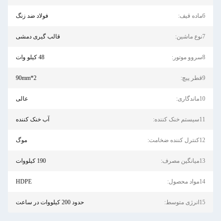
6ماده قیف:
فولاد ضد زنگ
7نوع ماشین:
قالب گیری دمشی
8سروو موتور:
48 کیلو وات
9قطر پیچ:
90mm*2
10ماندگاری:
عالی
11سیستم خنک کننده:
آب خنک کننده
12کنترل کننده ضخامت:
موگ
13میانگین مصرف:
190 کیلووات
14مواد محصول:
HDPE
15انرژی متوسط:
حدود 200 کیلووات در ساعت