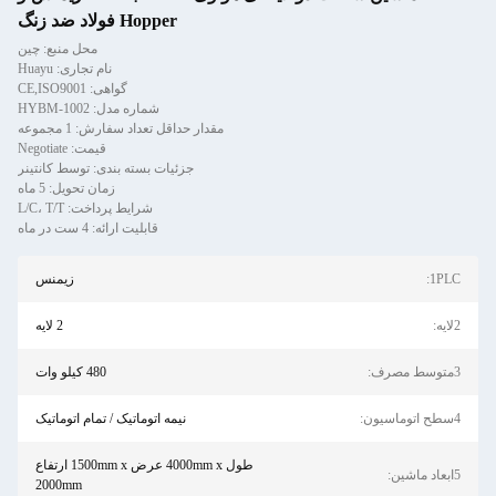
Hopper فولاد ضد زنگ
محل منبع: چین
نام تجاری: Huayu
گواهی: CE,ISO9001
شماره مدل: HYBM-1002
مقدار حداقل تعداد سفارش: 1 مجموعه
قیمت: Negotiate
جزئیات بسته بندی: توسط کانتینر
زمان تحویل: 5 ماه
شرایط پرداخت: L/C، T/T
قابلیت ارائه: 4 ست در ماه
1PLC:
زیمنس
2لایه:
2 لایه
3متوسط مصرف:
480 کیلو وات
4سطح اتوماسیون:
نیمه اتوماتیک / تمام اتوماتیک
طول 4000mm x عرض 1500mm x ارتفاع
5ابعاد ماشین:
2000mm