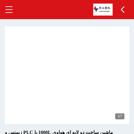
3
/7
ماشین ساخت دو لایه ای هواوی 1000L با PLC زیمنس و