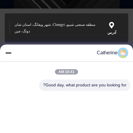
منطقه صنعتی شیبو، Changyi، شهر ویفانگ، استان شان
دونگ، چین
آدرس
Catherine
padraic@huayumachine.cn
ایمیل
10:41 AM
Good day, what product are you looking for?
0086-152-6568-7399
تلفن