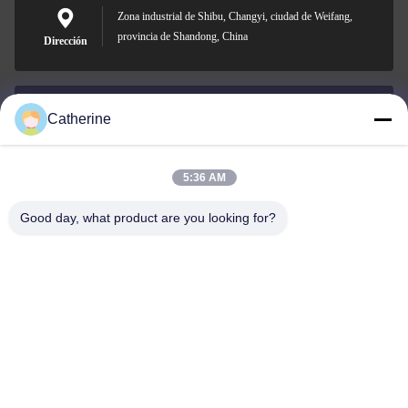
Zona industrial de Shibu, Changyi, ciudad de Weifang,
provincia de Shandong, China
Dirección
Catherine
padraic@huayumachine.cn
Correo
electrónico
5:36 AM
Good day, what product are you looking for?
0086-152-6568-7399
Teléfono
Weifang Huayu Plastic Machinery Co., Ltd.