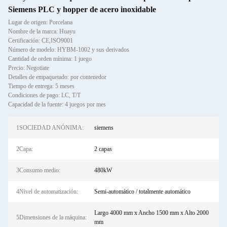
Siemens PLC y hopper de acero inoxidable
Lugar de origen: Porcelana
Nombre de la marca: Huayu
Certificación: CE,ISO9001
Número de modelo: HYBM-1002 y sus derivados
Cantidad de orden mínima: 1 juego
Precio: Negotiate
Detalles de empaquetado: por contenedor
Tiempo de entrega: 5 meses
Condiciones de pago: LC, T/T
Capacidad de la fuente: 4 juegos por mes
1SOCIEDAD ANÓNIMA:
siemens
2Capa:
2 capas
3Consumo medio:
480kW
4Nivel de automatización:
Semi-automático / totalmente automático
Largo 4000 mm x Ancho 1500 mm x Alto 2000
5Dimensiones de la máquina:
mm