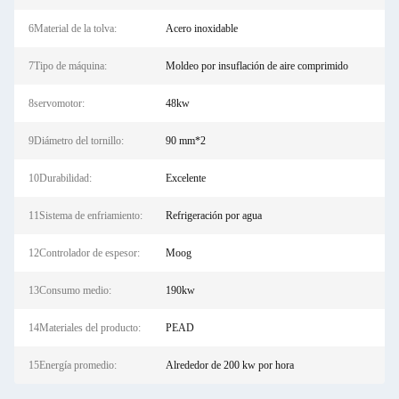
6Material de la tolva:
Acero inoxidable
7Tipo de máquina:
Moldeo por insuflación de aire comprimido
8servomotor:
48kw
9Diámetro del tornillo:
90 mm*2
10Durabilidad:
Excelente
11Sistema de enfriamiento:
Refrigeración por agua
12Controlador de espesor:
Moog
13Consumo medio:
190kw
14Materiales del producto:
PEAD
15Energía promedio:
Alrededor de 200 kw por hora