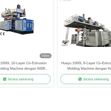
Video
1000L 10-Layer Co-Extrusion
Huayu 1000L 8-Layer Co-Extru
olding Machine dengan 600KN
Molding Machine dengan Ko
ping Force untuk Kontainer
Siemens PLC untuk Kinerja Pe
bicara sekarang
bicara sekarang
Berkinerja Tinggi
yang Lebih Tinggi