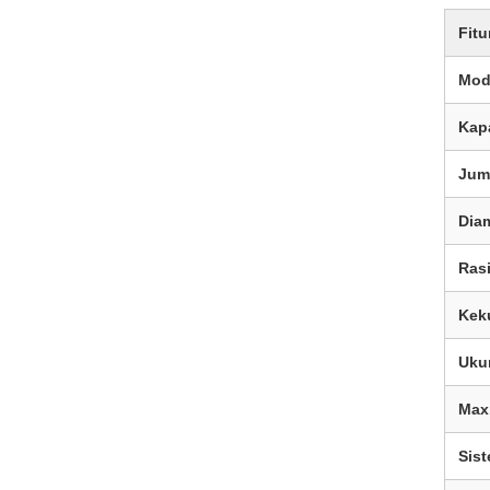
Fitu
Mod
Kap
Jum
Dia
Ras
Keku
Uku
Max
Sis