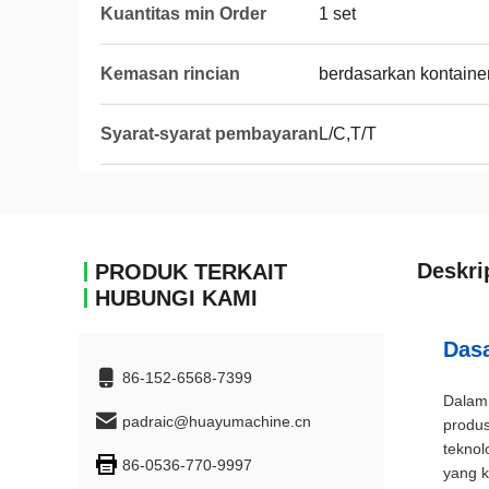
Kuantitas min Order
1 set
Kemasan rincian
berdasarkan kontaine
Syarat-syarat pembayaran
L/C,T/T
Deskri
PRODUK TERKAIT
HUBUNGI KAMI
Dasa
86-152-6568-7399
Dalam 
padraic@huayumachine.cn
produs
teknol
86-0536-770-9997
yang k