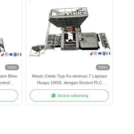
Video
Video
sion Blow
Mesin Cetak Tiup Ko-ekstrusi 7 Lapisan
ntrol
Huayu 1000L dengan Kontrol PLC
nghalang
Siemens untuk Tangki IBC
bicara sekarang