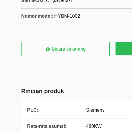
Sertifikasi:
CE,ISO9001
Nomor model:
HYBM-1002
bicara sekarang
Rincian produk
PLC:
Siemens
Rata-rata asumsi:
480KW