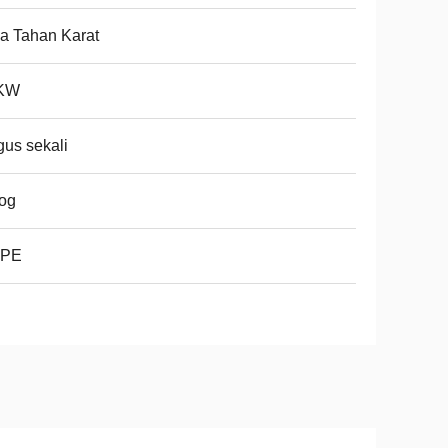
a Tahan Karat
KW
us sekali
og
PE