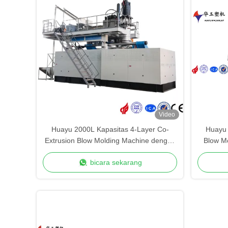
Video
Huayu 2000L Kapasitas 4-Layer Co-
Huayu 
Extrusion Blow Molding Machine dengan
Blow M
Siemens PLC Control
Clam
bicara sekarang