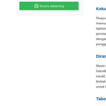
bicara sekarang
Keku
Huayu 
memun
lapisa
pensta
dengan
penggu
Dira
Mesin 
hidrol
intuit
limbah
untuk 
Tabe