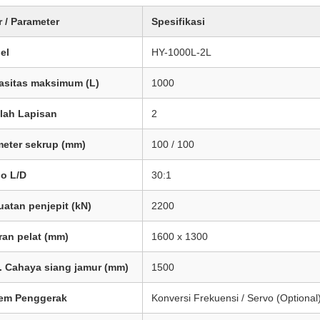
r / Parameter
Spesifikasi
el
HY-1000L-2L
asitas maksimum (L)
1000
lah Lapisan
2
meter sekrup (mm)
100 / 100
io L/D
30:1
atan penjepit (kN)
2200
ran pelat (mm)
1600 x 1300
. Cahaya siang jamur (mm)
1500
tem Penggerak
Konversi Frekuensi / Servo (Optional