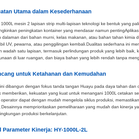
atan Utama dalam Kesederhanaan
1000L mesin 2 lapisan strip multi-lapisan teknologi ke bentuk yang pali
gkinkan peningkatan kontainer yang mendasar namun pentingAplikas
n dalaman dari bahan murni, kelas makanan, atau bahan tahan kimia
bil UV, pewarna, atau penggilingan kembali.Dualitas sederhana ini m
 wadah satu lapisan, termasuk perlindungan produk yang lebih baik, k
naan di luar ruangan, dan biaya bahan yang lebih rendah tanpa meng
ncang untuk Ketahanan dan Kemudahan
ini dibangun dengan fokus tanda tangan Huayu pada daya tahan dan 
ik memberikan, kekuatan yang kuat untuk menangani 1000L cetakan sec
if, operator dapat dengan mudah mengelola siklus produksi, memastika
.Desainnya memprioritaskan pemeliharaan yang mudah dan kinerja ya
lingkungan produksi berkelanjutan.
l Parameter Kinerja: HY-1000L-2L