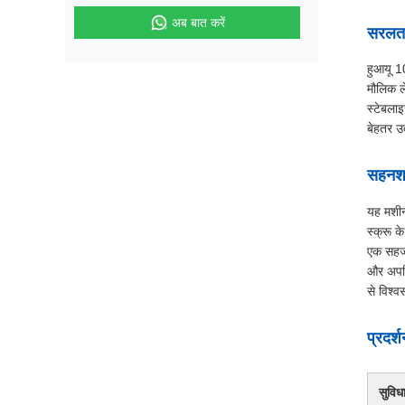
अब बात करें
सरलता 
हुआयू 1
मौलिक ले
स्टेबलाइ
बेहतर उत
सहनशक
यह मशीन
स्क्रू 
एक सहज ज
और अपशि
से विश्व
प्रदर
सुविधा