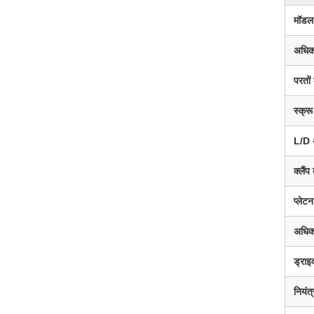
मॉडल
अधिक
परतों
स्क्रू
L/D 
क्लैं
प्लेट
अधिकत
ड्राइ
नियंत