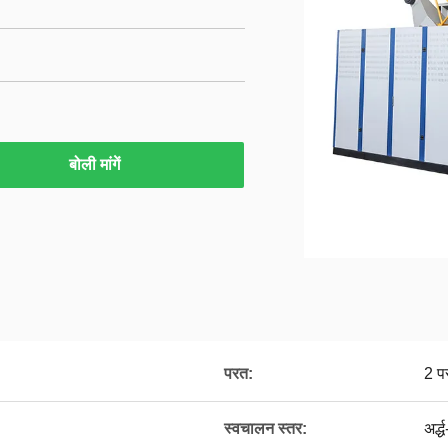
बोली मांगें
परत:
2 पर
स्वचालन स्तर:
अर्द