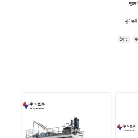
मुख्य
बुनियाद
टैग：
बड