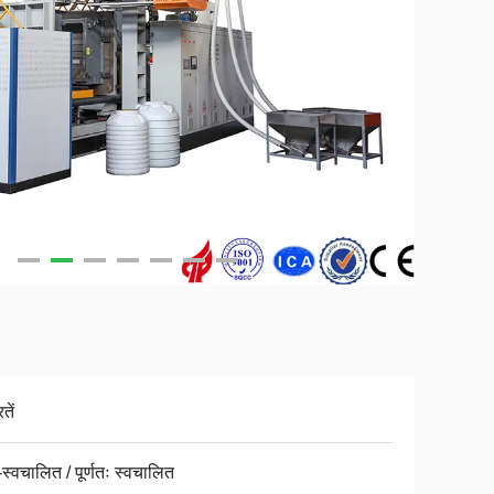
तें
्ध-स्वचालित / पूर्णतः स्वचालित