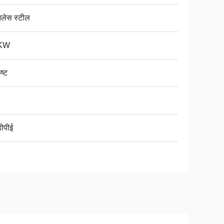
नलेस स्टील
KW
ृष्ट
ीपीई