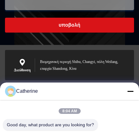
υποβολή
Βιομηχανική περιοχή Shibu, Changyi, πόλη Weifang,
επαρχία Shandong, Κίνα
Διεύθυνση
Catherine
padraic@huayumachine.cn
E-mail
8:04 AM
Good day, what product are you looking for?
0086-152-6568-7399