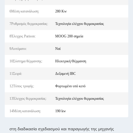
6Μέση κατανάλωση:
280 Kw
7Ρυθμισμός θερμοκρασίας:
Τεχνολογία ελέγχου θερμοκρασίας
8Έλεγχος Parison:
MOOG 200 σημεία
9Αυτόματο:
Ναί
10Σύστημα θέρμανσης:
Ηλεκτρική Θέρμανση
11Σειρά:
Δεξαμενή IBC
12Τύπος τροφής:
Φορτωμένο υπό κενό
13Έλεγχος θερμοκρασίας:
Τεχνολογία ελέγχου θερμοκρασίας
14Μέση κατανάλωση:
190 kw
στη διαδικασία σχεδιασμού και παραγωγής της μηχανής