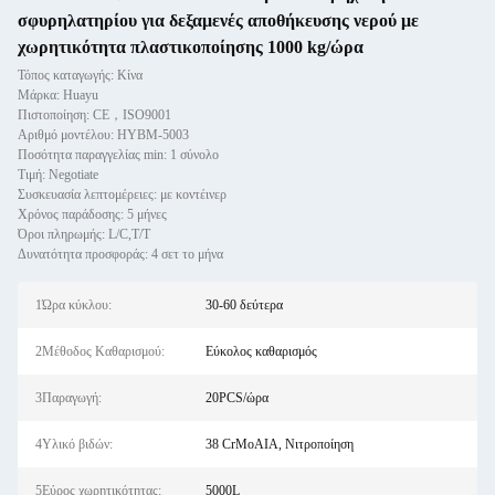
σφυρηλατηρίου για δεξαμενές αποθήκευσης νερού με
χωρητικότητα πλαστικοποίησης 1000 kg/ώρα
Τόπος καταγωγής: Κίνα
Μάρκα: Huayu
Πιστοποίηση: CE，ISO9001
Αριθμό μοντέλου: HYBM-5003
Ποσότητα παραγγελίας min: 1 σύνολο
Τιμή: Negotiate
Συσκευασία λεπτομέρειες: με κοντέινερ
Χρόνος παράδοσης: 5 μήνες
Όροι πληρωμής: L/C,T/T
Δυνατότητα προσφοράς: 4 σετ το μήνα
1Ώρα κύκλου:
30-60 δεύτερα
2Μέθοδος Καθαρισμού:
Εύκολος καθαρισμός
3Παραγωγή:
20PCS/ώρα
4Υλικό βιδών:
38 CrMoAIA, Νιτροποίηση
5Εύρος χωρητικότητας:
5000L