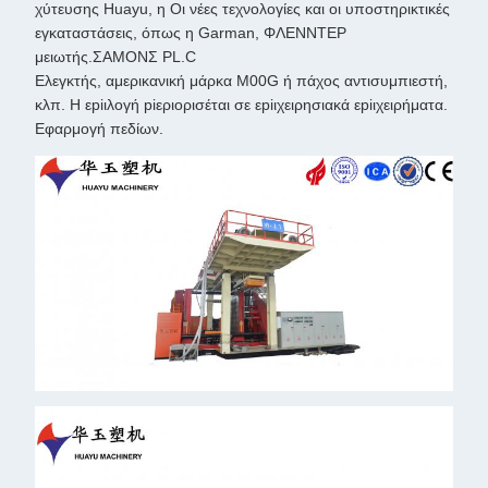
χύτευσης Huayu, η Οι νέες τεχνολογίες και οι υποστηρικτικές
εγκαταστάσεις, όπως η Garman, ΦΛΕΝΝΤΕΡ
μειωτής.ΣΑΜΟΝΣ PL.C
Ελεγκτής, αμερικανική μάρκα M00G ή πάχος αντισυμπιεστή,
κλπ. Η εpiιλογή piεριορισέται σε εpiιχειρησιακά εpiιχειρήματα.
Εφαρμογή πεδίων.