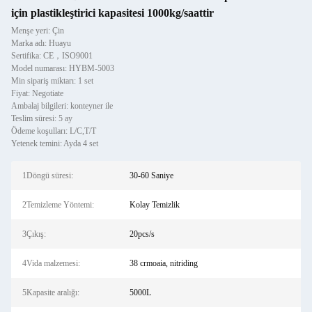
için plastikleştirici kapasitesi 1000kg/saattir
Menşe yeri: Çin
Marka adı: Huayu
Sertifika: CE，ISO9001
Model numarası: HYBM-5003
Min sipariş miktarı: 1 set
Fiyat: Negotiate
Ambalaj bilgileri: konteyner ile
Teslim süresi: 5 ay
Ödeme koşulları: L/C,T/T
Yetenek temini: Ayda 4 set
1Döngü süresi:
30-60 Saniye
2Temizleme Yöntemi:
Kolay Temizlik
3Çıkış:
20pcs/s
4Vida malzemesi:
38 crmoaia, nitriding
5Kapasite aralığı:
5000L