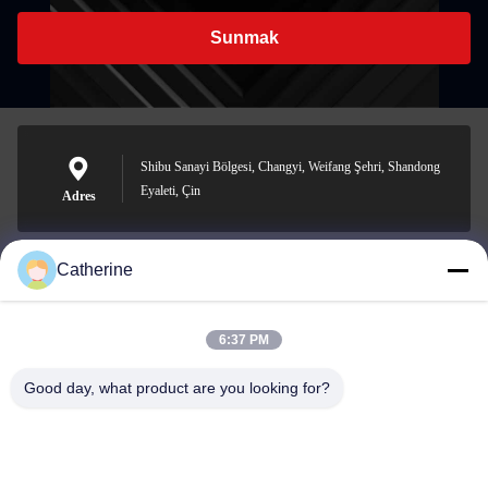
Sunmak
Shibu Sanayi Bölgesi, Changyi, Weifang Şehri, Shandong
Eyaleti, Çin
Adres
Catherine
padraic@huayumachine.cn
E-posta
6:37 PM
Good day, what product are you looking for?
0086-152-6568-7399
Telefon.