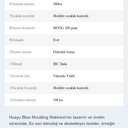
6Ortalama tüketim:
280kw
7Sıcaklık kontrolü:
Modüler sıcaklık kontrolü
8Parison Kontrolü:
MOOG 200 puan
9Otomatik:
Evet
10Isıtma sistemi:
Elektrikli Isıtma
11Menzil:
IBC Tankı
12besleme türü:
Vakumlu Yüklü
13Sıcaklık Kontrolü:
Modüler sıcaklık kontrolü
14Ortalama tüketim:
190 kw
Huayu Blow Moulding Makinesi'nin tasarım ve üretim
sürecinde, En son teknoloji ve destekleyici tesisler, örneğin