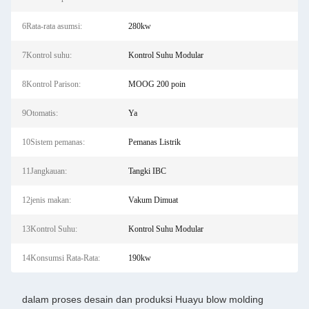
6Rata-rata asumsi:
280kw
7Kontrol suhu:
Kontrol Suhu Modular
8Kontrol Parison:
MOOG 200 poin
9Otomatis:
Ya
10Sistem pemanas:
Pemanas Listrik
11Jangkauan:
Tangki IBC
12jenis makan:
Vakum Dimuat
13Kontrol Suhu:
Kontrol Suhu Modular
14Konsumsi Rata-Rata:
190kw
dalam proses desain dan produksi Huayu blow molding