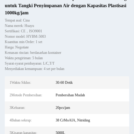
untuk Tangki Penyimpanan Air dengan Kapasitas Plastisasi
1000kg/jam
Tempat asal: Cina
Nama merek: Huayu
Sertifikasi: CE，ISO9001
Nomor model: HYBM-5003
Kuantitas min Order: 1 set
Harga: Negotiate
Kemasan rincian: berdasarkan kontainer
Waktu pengiriman: 5 bulan
Syarat-syarat pembayaran: L/C,T/T
Menyediakan kemampuan: 4 set per bulan
1Waktu Siklus:
30-60 Detik
2Metode Pembersihan:
Pembersihan Mudah
3Keluaran:
20pcs/jam
4Bahan sekrup:
38 CrMoAIA, Nitriding
5Kisaran kapasitas:
5000L