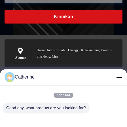
Kirimkan
Daerah Industri Shibu, Changyi, Kota Weifang, Provinsi
Shandong, Cina
Alamat
Catherine
padraic@huayumachine.cn
E-mail
1:27 PM
Good day, what product are you looking for?
0086-152-6568-7399
Telepon