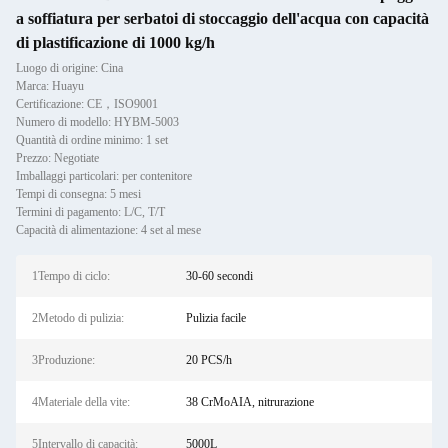
a soffiatura per serbatoi di stoccaggio dell'acqua con capacità
di plastificazione di 1000 kg/h
Luogo di origine: Cina
Marca: Huayu
Certificazione: CE，ISO9001
Numero di modello: HYBM-5003
Quantità di ordine minimo: 1 set
Prezzo: Negotiate
Imballaggi particolari: per contenitore
Tempi di consegna: 5 mesi
Termini di pagamento: L/C, T/T
Capacità di alimentazione: 4 set al mese
1Tempo di ciclo:
30-60 secondi
2Metodo di pulizia:
Pulizia facile
3Produzione:
20 PCS/h
4Materiale della vite:
38 CrMoAIA, nitrurazione
5Intervallo di capacità:
5000L