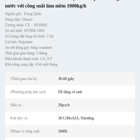
nước với công suất làm mềm 1000kg/h
Nguồn gốc: Trung Quốc
Hàng hiệu: Huayu
Chứng nhận: CE，ISO9001
Số mô hình: HYBM-5003
Số lượng đặt hàng tối thiểu: 1 bộ
Giá bán: Negotiate
chi tiết đóng gói: bằng container
Thời gian giao hàng: 5 tháng
Điều khoản thanh toán: L/C,T/T
Khả năng cung cấp: 4 bộ mỗi tháng
1Thời gian chu kỳ:
30-60 giây
2Phương pháp làm sạch:
Dễ dàng vệ sinh
3đầu ra:
20pcs/h
4vật liệu vít:
38 CrMoAIA, Nitriding
5Phạm vi công suất:
5000L