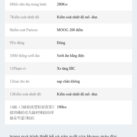
6Mức tiêu thụ trung bình:
280Kw
7Kiểm soát nhiệt độ:
Kiểm soát nhiệt độ mô -đun
8kiểm soát Parison:
MOOG 200 điểm
9Tự động:
Đúng
10Hệ thống sưởi ấm:
Sưởi ấm bằng điện
11Phạm vi:
Xe tăng IBC
12loại cho ăn:
nạp chân không
13Kiểm soát nhiệt độ:
Kiểm soát nhiệt độ mô -đun
14鎮ㄨ鎵剧殑璧勬簮宸茶
190kw
鍒犻櫎銆佸凡鏇村悕鎴栨殏
鏃朵笉鍙敤銆:
trong quá trình thiết kế và sản xuất của Huayu máy đúc,