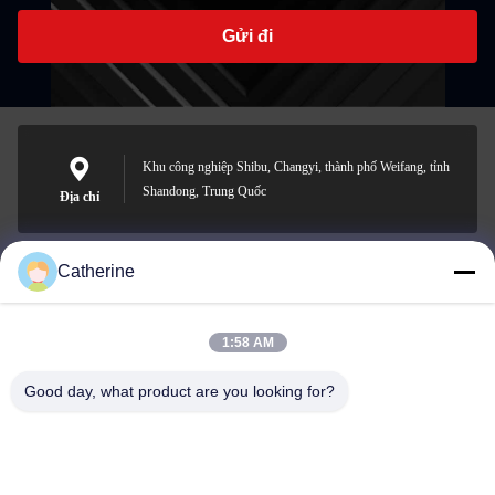
Gửi đi
Khu công nghiệp Shibu, Changyi, thành phố Weifang, tỉnh
Shandong, Trung Quốc
Địa chỉ
Catherine
padraic@huayumachine.cn
E-mail
1:58 AM
Good day, what product are you looking for?
0086-152-6568-7399
Điện thoại