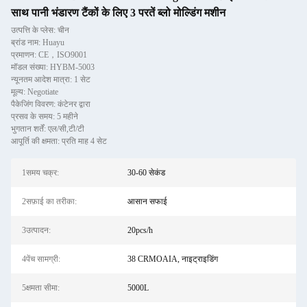
साथ पानी भंडारण टैंकों के लिए 3 परतें ब्लो मोल्डिंग मशीन
उत्पत्ति के प्लेस: चीन
ब्रांड नाम: Huayu
प्रमाणन: CE，ISO9001
मॉडल संख्या: HYBM-5003
न्यूनतम आदेश मात्रा: 1 सेट
मूल्य: Negotiate
पैकेजिंग विवरण: कंटेनर द्वारा
प्रसव के समय: 5 महीने
भुगतान शर्तें: एल/सी,टी/टी
आपूर्ति की क्षमता: प्रति माह 4 सेट
1समय चक्र:
30-60 सेकंड
2सफ़ाई का तरीका:
आसान सफाई
3उत्पादन:
20pcs/h
4पेंच सामग्री:
38 CRMOAIA, नाइट्राइडिंग
5क्षमता सीमा:
5000L