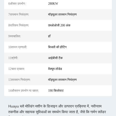
6औसत उपभोग:
280KW
7तापमान नियंत्रण:
मॉड्यूलर तापमान नियंत्रण
8पारिसन नियंत्रण:
एमओओजी 200 अंक
9स्वचालित:
हाँ
10तापन प्रणाली:
बिजली की हीटिंग
11श्रेणी:
आईबीसी टैंक
12चारा प्रकार:
वैक्यूम लोडेड
13तापमान नियंत्रण:
मॉड्यूलर तापमान नियंत्रण
14औसतन उपभोग या खपत:
190 किलोवाट
Huayu ब्लो मोल्डिंग मशीन के डिजाइन और उत्पादन प्रक्रिया में, नवीनतम
तकनीक और सहायक सुविधाओं का समर्थन किया जाता है, जैसे कि गार्मन फ़्लेंडर