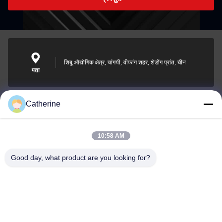
शिबू औद्योगिक क्षेत्र, चांगयी, वीफांग शहर, शेडोंग प्रांत, चीन
पता
Catherine
padraic@huayumachine.cn
ई-मेल
10:58 AM
Good day, what product are you looking for?
0086-152-6568-7399
फोन