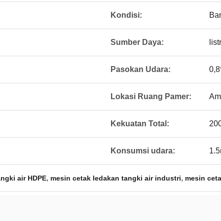
Kondisi:
Ba
Sumber Daya:
list
Pasokan Udara:
0,8
Lokasi Ruang Pamer:
Ame
Kekuatan Total:
20
Konsumsi udara:
1.5
,
,
angki air HDPE
mesin cetak ledakan tangki air industri
mesin cet