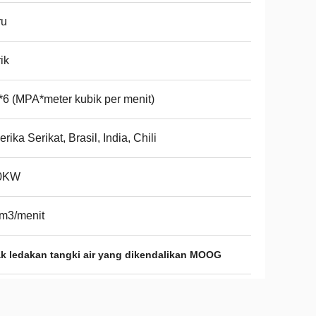
ru
rik
*6 (MPA*meter kubik per menit)
rika Serikat, Brasil, India, Chili
0KW
m3/menit
ak ledakan tangki air yang dikendalikan MOOG