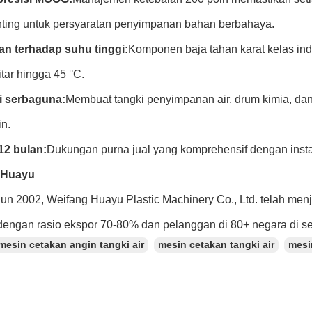
enting untuk persyaratan penyimpanan bahan berbahaya.
n terhadap suhu tinggi:
Komponen baja tahan karat kelas ind
tar hingga 45 °C.
i serbaguna:
Membuat tangki penyimpanan air, drum kimia, dan
in.
12 bulan:
Dukungan purna jual yang komprehensif dengan instal
 Huayu
hun 2002, Weifang Huayu Plastic Machinery Co., Ltd. telah men
dengan rasio ekspor 70-80% dan pelanggan di 80+ negara di se
mesin cetakan angin tangki air
mesin cetakan tangki air
mesi