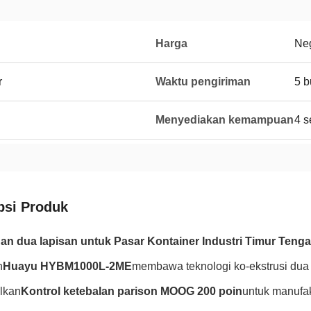
Harga
Neg
r
Waktu pengiriman
5 b
Menyediakan kemampuan
4 s
psi Produk
an dua lapisan untuk Pasar Kontainer Industri Timur Teng
n
Huayu HYBM1000L-2ME
membawa teknologi ko-ekstrusi dua
lkan
Kontrol ketebalan parison MOOG 200 poin
untuk manufak