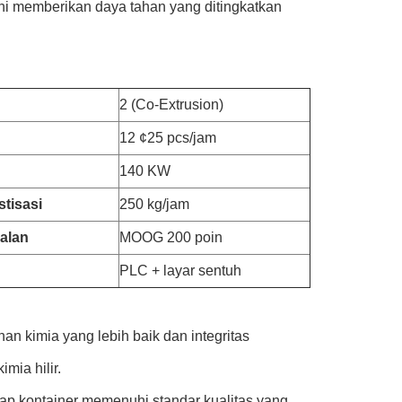
ni memberikan daya tahan yang ditingkatkan
2 (Co-Extrusion)
12 ¢25 pcs/jam
140 KW
stisasi
250 kg/jam
alan
MOOG 200 poin
PLC + layar sentuh
n kimia yang lebih baik dan integritas
mia hilir.
p kontainer memenuhi standar kualitas yang