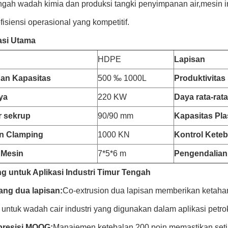
ngah wadah kimia dan produksi tangki penyimpanan air,mesin i
isiensi operasional yang kompetitif.
asi Utama
HDPE
Lapisan
an Kapasitas
500 ‰ 1000L
Produktivitas
ya
220 KW
Daya rata-rata
r sekrup
90/90 mm
Kapasitas Pla
n Clamping
1000 KN
Kontrol Keteb
 Mesin
7*5*6 m
Pengendalian
g untuk Aplikasi Industri Timur Tengah
ng dua lapisan:
Co-extrusion dua lapisan memberikan ketahana
l untuk wadah cair industri yang digunakan dalam aplikasi petroki
presisi MOOG:
Manajemen ketebalan 200 poin memastikan setia