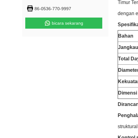
Timur Te
86-0536-770-9997
dengan ef
bicara sekarang
Spesifik
Bahan
Jangkau
Total Da
Diamete
Kekuata
Dimensi
Dirancan
Penghala
struktura
Kontrol 