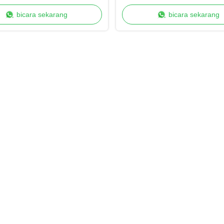
MOOG 200-Point Control untuk
200 Titik untuk Penyimpanan
bicara sekarang
bicara sekarang
oduksi Turnaround Cepat
Lama