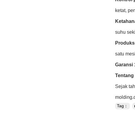
ketat, p
Ketahana
suhu seki
Produks
satu mes
Garansi 
Tentang
Sejak ta
molding.
Tag：