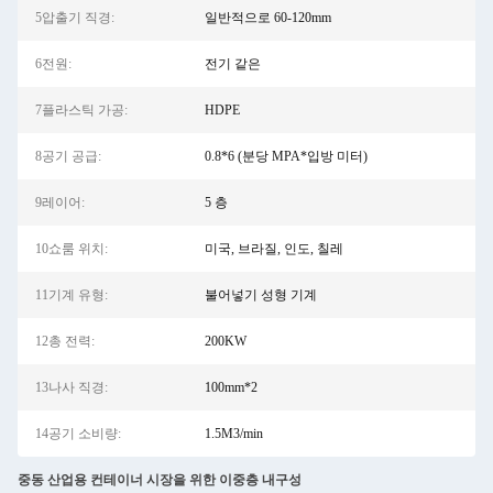
5압출기 직경:
일반적으로 60-120mm
6전원:
전기 같은
7플라스틱 가공:
HDPE
8공기 공급:
0.8*6 (분당 MPA*입방 미터)
9레이어:
5 층
10쇼룸 위치:
미국, 브라질, 인도, 칠레
11기계 유형:
불어넣기 성형 기계
12총 전력:
200KW
13나사 직경:
100mm*2
14공기 소비량:
1.5M3/min
중동 산업용 컨테이너 시장을 위한 이중층 내구성