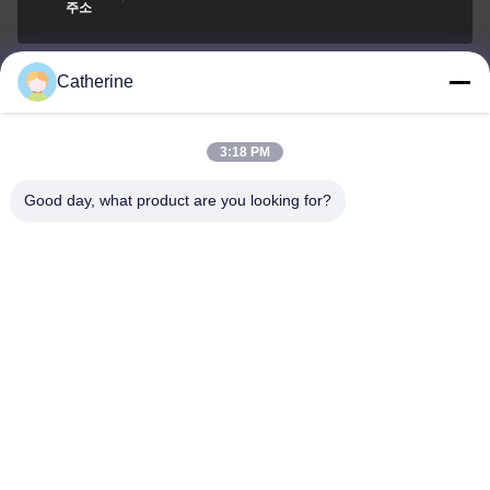
주소
Catherine
padraic@huayumachine.cn
이메일
3:18 PM
Good day, what product are you looking for?
0086-152-6568-7399
전화
Weifang Huayu Plastic Machinery Co., Ltd.