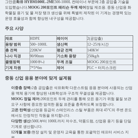
그만큼
화유 HYBM1000L-2ME
500-1000L 컨테이너 부문에 2층 공압출 기술을
도입했습니다.
MOOG 200포인트 패리슨 두께 제어
정밀 제조용. 중동 산업용 화
학물질 용기 및 물 저장 탱크 생산을 위해 특별히 제작된 이 기계는 경쟁력 있는
운영 효율성과 함께 향상된 내구성을 제공합니다.
주요 사양
재료
HDPE
레이어
2(공압출)
용량 범위
500~1000L
생산력
12~25개/시간
총 전력
220KW
평균 전력
140KW
나사 직경
90/90mm
가소화 용량
250kg/h
클램핑력
1000쿠나
두께 조절
MOOG 200포인트
기계 차원
7*5*6m
제어
PLC + 터치스크린
중동 산업 응용 분야에 맞게 설계됨
이중층 장벽:
2층 공압출은 석유화학 다운스트림 응용 분야에 사용되는 산업
용 액체 용기에 향상된 내화학성과 구조적 무결성을 제공합니다.
MOOG 정밀 제어:
200포인트 두께 관리를 통해 모든 용기가 위험 물질 보관
요구 사항에 중요한 엄격한 품질 표준을 충족하도록 보장합니다.
고온 탄력성:
산업용 등급의 ​​스테인리스 스틸 부품은 최대 45°C의 주변 온도
에서도 안정적인 작동을 유지합니다.
다양한 생산:
500L부터 1000L까지 저수조, 약품드럼, 산업용 용기 등을 단일
기계로 생산합니다.
12개월 보증:
현장 설치 및 운영자 교육을 통한 포괄적인 애프터 서비스 지
원.