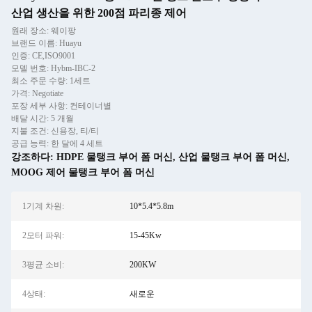
산업 생산을 위한 200점 파리종 제어
원래 장소: 웨이팡
브랜드 이름: Huayu
인증: CE,ISO9001
모델 번호: Hybm-IBC-2
최소 주문 수량: 1세트
가격: Negotiate
포장 세부 사항: 컨테이너별
배달 시간: 5 개월
지불 조건: 신용장, 티/티
공급 능력: 한 달에 4 세트
강조하다:
HDPE 물탱크 부어 폼 머신
,
산업 물탱크 부어 폼 머신
,
MOOG 제어 물탱크 부어 폼 머신
1기계 차원:
10*5.4*5.8m
2모터 파워:
15-45Kw
3평균 소비:
200KW
4상태:
새로운