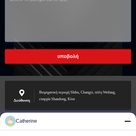
υποβολή
Βιομηχανική περιοχή Shibu, Changyi, πόλη Weifang,
επαρχία Shandong, Κίνα
Διεύθυνση
Catherine
padraic@huayumachine.cn
E-mail