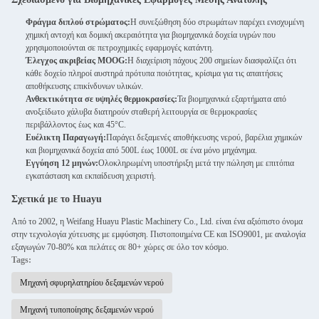
Φράγμα διπλού στρώματος:
Η συνεξώθηση δύο στρωμάτων παρέχει ενισχυμένη
χημική αντοχή και δομική ακεραιότητα για βιομηχανικά δοχεία υγρών που
χρησιμοποιούνται σε πετροχημικές εφαρμογές κατάντη.
Έλεγχος ακριβείας MOOG:
Η διαχείριση πάχους 200 σημείων διασφαλίζει ότι
κάθε δοχείο πληροί αυστηρά πρότυπα ποιότητας, κρίσιμα για τις απαιτήσεις
αποθήκευσης επικίνδυνων υλικών.
Ανθεκτικότητα σε υψηλές θερμοκρασίες:
Τα βιομηχανικά εξαρτήματα από
ανοξείδωτο χάλυβα διατηρούν σταθερή λειτουργία σε θερμοκρασίες
περιβάλλοντος έως και 45°C.
Ευέλικτη Παραγωγή:
Παράγει δεξαμενές αποθήκευσης νερού, βαρέλια χημικών
και βιομηχανικά δοχεία από 500L έως 1000L σε ένα μόνο μηχάνημα.
Εγγύηση 12 μηνών:
Ολοκληρωμένη υποστήριξη μετά την πώληση με επιτόπια
εγκατάσταση και εκπαίδευση χειριστή.
Σχετικά με το Huayu
Από το 2002, η Weifang Huayu Plastic Machinery Co., Ltd. είναι ένα αξιόπιστο όνομα
στην τεχνολογία χύτευσης με εμφύσηση. Πιστοποιημένα CE και ISO9001, με αναλογία
εξαγωγών 70-80% και πελάτες σε 80+ χώρες σε όλο τον κόσμο.
Tags:
Μηχανή σφυρηλατηρίου δεξαμενών νερού
Μηχανή τυποποίησης δεξαμενών νερού