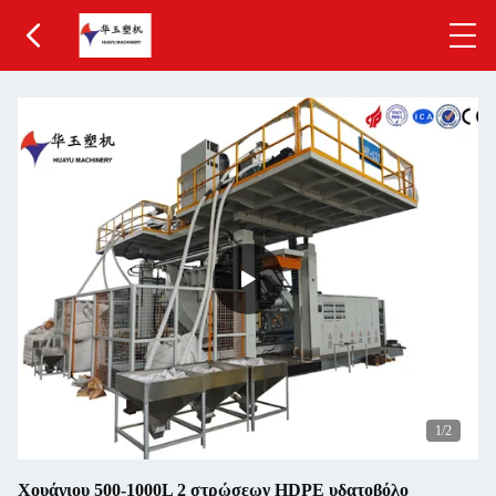
1
/2
Χουάγιου 500-1000L 2 στρώσεων HDPE υδατοβόλο