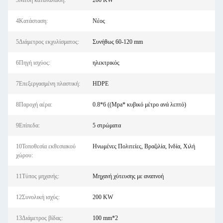
3Μέση κατανάλωση:
200 KW
4Κατάσταση:
Νέος
5Διάμετρος εκχυλίσματος:
Συνήθως 60-120 mm
6Πηγή ισχύος:
ηλεκτρικός
7Επεξεργασμένη πλαστική:
HDPE
8Παροχή αέρα:
0.8*6 ((Mpa* κυβικό μέτρο ανά λεπτό)
9Επίπεδα:
5 στρώματα
10Τοποθεσία εκθεσιακού
Ηνωμένες Πολιτείες, Βραζιλία, Ινδία, Χιλή
χώρου:
11Τύπος μηχανής:
Μηχανή χύτευσης με αναπνοή
12Συνολική ισχύς:
200 KW
13Διάμετρος βίδας:
100 mm*2