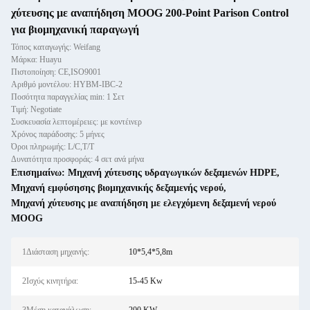
χύτευσης με αναπήδηση MOOG 200-Point Parison Control
για βιομηχανική παραγωγή
Τόπος καταγωγής: Weifang
Μάρκα: Huayu
Πιστοποίηση: CE,ISO9001
Αριθμό μοντέλου: HYBM-IBC-2
Ποσότητα παραγγελίας min: 1 Σετ
Τιμή: Negotiate
Συσκευασία λεπτομέρειες: με κοντέινερ
Χρόνος παράδοσης: 5 μήνες
Όροι πληρωμής: L/C,T/T
Δυνατότητα προσφοράς: 4 σετ ανά μήνα
Επισημαίνω:
Μηχανή χύτευσης υδραγωγικών δεξαμενών HDPE
,
Μηχανή εμφύσησης βιομηχανικής δεξαμενής νερού
,
Μηχανή χύτευσης με αναπήδηση με ελεγχόμενη δεξαμενή νερού
MOOG
1Διάσταση μηχανής:
10*5,4*5,8m
2Ισχύς κινητήρα:
15-45 Kw