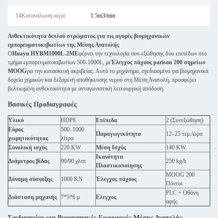
14Κατανάλωση αέρα:
1.5m3/min
Ανθεκτικότητα διπλού στρώματος για τις αγορές βιομηχανικών
εμπορευματοκιβωτίων της Μέσης Ανατολής
Ο
Huayu HYBM1000L-2ME
φέρνει την τεχνολογία συν-εξώθησης δύο επιπέδων στο
τμήμα εμπορευματοκιβωτίων 500-1000L, με
Έλεγχος πάχους parison 200 σημείων
MOOG
για την κατασκευή ακριβείας. Αυτό το μηχάνημα, σχεδιασμένο για βιομηχανικά
δοχεία χημικών και δεξαμενή αποθήκευσης νερού στη Μέση Ανατολή, προσφέρει
βελτιωμένη ανθεκτικότητα με ανταγωνιστική λειτουργική απόδοση.
Βασικές Προδιαγραφές
Υλικό
HDPE
Επίπεδα
2 (Συνεξώθηση)
Εύρος
500–1000
Παραγωγικότητα
12–25 τεμ./ώρα
χωρητικότητας
λίτρα
Συνολική ισχύς
220 KW
Μέση Ισχύς
140 KW
Ικανότητα
Διάμετρος βίδας
90/90 χλστ
250 kg/h
Πλαστικοποίησης
MOOG 200
Δύναμη σύσφιξης
1000 KN
Έλεγχος πάχους
Πόντοι
PLC + Οθόνη
Διάσταση μηχανής
7*5*6 μ
Ελεγχος
αφής
Σχεδιασμένο για Βιομηχανικές Εφαρμογές Μέσης Ανατολής