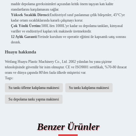
madde depolama gereksinimleri açısından kritik önem taşıyan katı kalite
standartlarını karşılamasını sağlar.
Yüksek Sıcaklık Direnci:
Endüstriyel sınıf paslanmaz çelik bileşenler, 45°C'ye
kadar ortam sıcaklıklarında kararlı çalışmayı korur.
Çok Yönlü Üretim:
500L'den 1000L'ye kadar su depolama tankları, kimyasal
variller ve endüstriyel kapları tek makinede üretmektedir.
12 Aylık Garanti:
Yerinde kurulum ve operatör eğitimi ile kapsamlı satış sonrası
destek.
Huayu hakkında
Weifang Huayu Plastic Machinery Co., Ltd. 2002 yılından bu yana şişirme
teknolojisinde güvenilir bir isim olmuştur. CE ve ISO9001 sertifikalı, %70-80 ihracat
oranı ve dünya çapında 80'den fazla ülkede müşterisi var.
Tags:
Su tankı üfleme kalıplama makinesi
Su tankı kalıplama makinesi
Su depolama tankı yapma makinesi
Benzer Ürünler