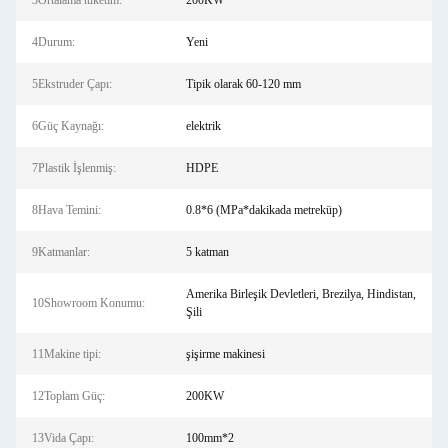
3Ortalama tüketim:
200KW
4Durum:
Yeni
5Ekstruder Çapı:
Tipik olarak 60-120 mm
6Güç Kaynağı:
elektrik
7Plastik İşlenmiş:
HDPE
8Hava Temini:
0.8*6 (MPa*dakikada metreküp)
9Katmanlar:
5 katman
Amerika Birleşik Devletleri, Brezilya, Hindistan,
10Showroom Konumu:
Şili
11Makine tipi:
şişirme makinesi
12Toplam Güç:
200KW
13Vida Çapı:
100mm*2