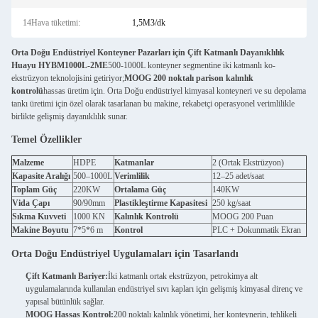
14Hava tüketimi:
1,5M3/dk
Orta Doğu Endüstriyel Konteyner Pazarları için Çift Katmanlı Dayanıklılık
Huayu HYBM1000L-2ME
500-1000L konteyner segmentine iki katmanlı ko-
ekstrüzyon teknolojisini getiriyor;
MOOG 200 noktalı parison kalınlık
kontrolü
hassas üretim için. Orta Doğu endüstriyel kimyasal konteyneri ve su depolama
tankı üretimi için özel olarak tasarlanan bu makine, rekabetçi operasyonel verimlilikle
birlikte gelişmiş dayanıklılık sunar.
Temel Özellikler
Malzeme
HDPE
Katmanlar
2 (Ortak Ekstrüzyon)
Kapasite Aralığı
500–1000L
Verimlilik
12–25 adet/saat
Toplam Güç
220KW
Ortalama Güç
140KW
Vida Çapı
90/90mm
Plastikleştirme Kapasitesi
250 kg/saat
Sıkma Kuvveti
1000 KN
Kalınlık Kontrolü
MOOG 200 Puan
Makine Boyutu
7*5*6 m
Kontrol
PLC + Dokunmatik Ekran
Orta Doğu Endüstriyel Uygulamaları için Tasarlandı
Çift Katmanlı Bariyer:
İki katmanlı ortak ekstrüzyon, petrokimya alt
uygulamalarında kullanılan endüstriyel sıvı kapları için gelişmiş kimyasal direnç ve
yapısal bütünlük sağlar.
MOOG Hassas Kontrol:
200 noktalı kalınlık yönetimi, her konteynerin, tehlikeli