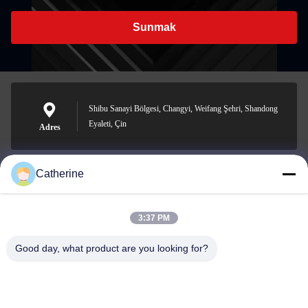
Sunmak
Shibu Sanayi Bölgesi, Changyi, Weifang Şehri, Shandong
Eyaleti, Çin
Adres
Catherine
padraic@huayumachine.cn
E-posta
3:37 PM
Good day, what product are you looking for?
0086-152-6568-7399
Telefon.