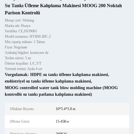
Su Tankı Üfleme Kalıplama Makinesi MOOG 200 Noktalı
Parison Kontrolü
Menşe yeri: Weifang
Marka adı: Huayu
Sertifika: CE,ISO9001
Model numarası: HYBM-IBC-2
Min sipariş miktarı: 1 Takım
Fiyat: Negotiate
Ambalaj bilgileri: konteyner ile
Teslim süresi: 5 ay
Ödeme koşulları: L/C,T/T
Yetenek temini: Ayda 4 set
Vurgulamak:
HDPE su tankı üfleme kalıplama makinesi
,
endüstriyel su tankı üfleme kalıplama makinesi
,
MOOG controlled water tank blow molding machine (MOOG
kontrollü su tankı patlama kalıplama makinesi)
1Makine Boyutu:
10*5.4*5.8 m
2Motor Gücü:
15-45Kw