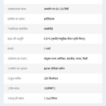
5एक्सट्रूडर व्यास:
आमतौर पर 60-120 मिमी
6शक्ति का स्रोत:
इलेक्ट्रिक
7प्लास्टिक संसाधित:
एचडीपीई
8हवा की आपूर्ति:
0.8*6 (एमपीए*क्यूबिक मीटर प्रति मिनट)
9परतें:
5 परतें
10शोरूम का स्थान:
संयुक्त राज्य अमेरिका, ब्राज़ील, भारत, चिली
11मशीन का प्रकार:
झटका मोल्डिंग मशीन
12कुल शक्ति:
200 किलोवाट
13पेंच व्यास:
100मिमी*2
14वायु की खपत:
1.5m3/मिनट