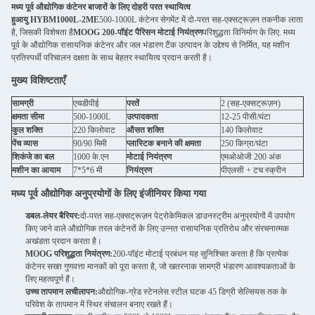
मध्य पूर्व औद्योगिक कंटेनर बाजारों के लिए दोहरी परत स्थायित्व
हुआयु HYBM1000L-2ME
500-1000L कंटेनर सेगमेंट में दो-परत सह-एक्सट्रूज़न तकनीक लाता
है, जिसकी विशेषता है
MOOG 200-पॉइंट पैरिसन मोटाई नियंत्रण
परिशुद्धता विनिर्माण के लिए. मध्य
पूर्व के औद्योगिक रासायनिक कंटेनर और जल भंडारण टैंक उत्पादन के उद्देश्य से निर्मित, यह मशीन
प्रतिस्पर्धी परिचालन दक्षता के साथ बेहतर स्थायित्व प्रदान करती है।
मुख्य विशिष्टताएँ
सामग्री
एचडीपीई
परतें
2 (सह-एक्सट्रूज़न)
क्षमता सीमा
500-1000L
उत्पादकता
12-25 पीसी/घंटा
कुल शक्ति
220 किलोवाट
औसत शक्ति
140 किलोवाट
पेंच व्यास
90/90 मिमी
प्लास्टिक बनाने की क्षमता
250 किग्रा/घंटा
शिकंजे का बल
1000 के.एन
मोटाई नियंत्रण
एमओओजी 200 अंक
मशीन का आयाम
7*5*6 मी
नियंत्रण
पीएलसी + टच स्क्रीन
मध्य पूर्व औद्योगिक अनुप्रयोगों के लिए इंजीनियर किया गया
डबल-लेयर बैरियर:
दो-परत सह-एक्सट्रूज़न पेट्रोकेमिकल डाउनस्ट्रीम अनुप्रयोगों में उपयोग
किए जाने वाले औद्योगिक तरल कंटेनरों के लिए उन्नत रासायनिक प्रतिरोध और संरचनात्मक
अखंडता प्रदान करता है।
MOOG परिशुद्धता नियंत्रण:
200-पॉइंट मोटाई प्रबंधन यह सुनिश्चित करता है कि प्रत्येक
कंटेनर सख्त गुणवत्ता मानकों को पूरा करता है, जो खतरनाक सामग्री भंडारण आवश्यकताओं के
लिए महत्वपूर्ण हैं।
उच्च तापमान लचीलापन:
औद्योगिक-ग्रेड स्टेनलेस स्टील घटक 45 डिग्री सेल्सियस तक के
परिवेश के तापमान में स्थिर संचालन बनाए रखते हैं।