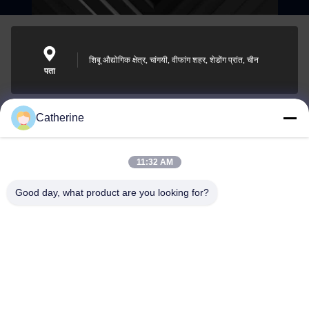
शिबू औद्योगिक क्षेत्र, चांगयी, वीफांग शहर, शेडोंग प्रांत, चीन
पता
Catherine
padraic@huayumachine.cn
ई-मेल
11:32 AM
Good day, what product are you looking for?
0086-152-6568-7399
फोन