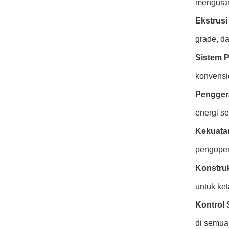
mengurang
Ekstrusi
grade, da
Sistem 
konvensi
Pengger
energi se
Kekuata
pengoper
Konstruk
untuk ke
Kontrol 
di semua