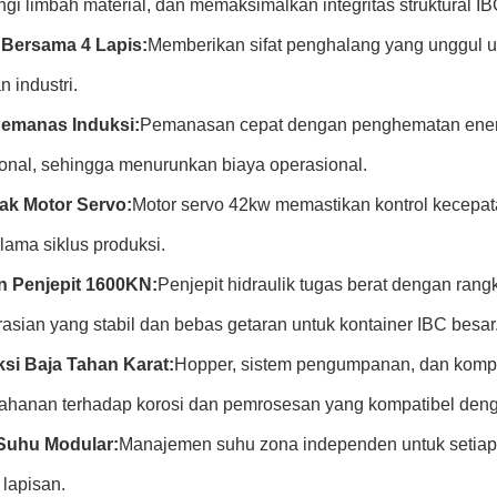
i limbah material, dan memaksimalkan integritas struktural IB
 Bersama 4 Lapis:
Memberikan sifat penghalang yang unggul un
n industri.
Pemanas Induksi:
Pemanasan cepat dengan penghematan ener
onal, sehingga menurunkan biaya operasional.
ak Motor Servo:
Motor servo 42kw memastikan kontrol kecepat
lama siklus produksi.
n Penjepit 1600KN:
Penjepit hidraulik tugas berat dengan ran
asian yang stabil dan bebas getaran untuk kontainer IBC besar
si Baja Tahan Karat:
Hopper, sistem pengumpanan, dan kompon
tahanan terhadap korosi dan pemrosesan yang kompatibel den
Suhu Modular:
Manajemen suhu zona independen untuk setiap e
 lapisan.