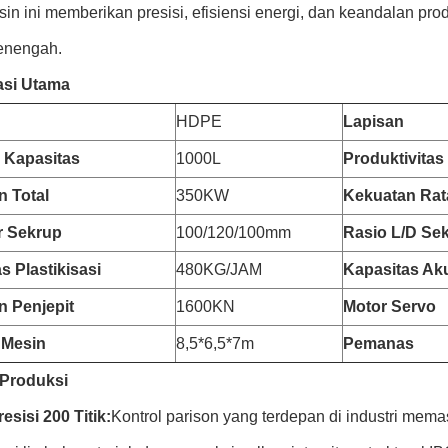
sin ini memberikan presisi, efisiensi energi, dan keandalan pr
enengah.
asi Utama
HDPE
Lapisan
 Kapasitas
1000L
Produktivitas
n Total
350KW
Kekuatan Rat
r Sekrup
100/120/100mm
Rasio L/D Se
s Plastikisasi
480KG/JAM
Kapasitas Ak
n Penjepit
1600KN
Motor Servo
 Mesin
8,5*6,5*7m
Pemanas
 Produksi
sisi 200 Titik:
Kontrol parison yang terdepan di industri mem