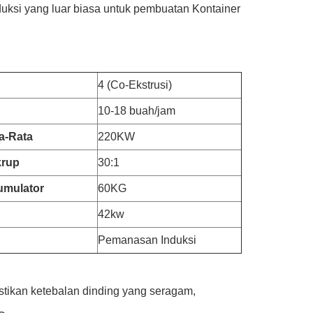
oduksi yang luar biasa untuk pembuatan Kontainer
4 (Co-Ekstrusi)
10-18 buah/jam
a-Rata
220KW
krup
30:1
umulator
60KG
42kw
Pemanasan Induksi
astikan ketebalan dinding yang seragam,