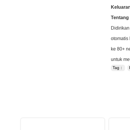
Keluaran
Tentang
Didirika
otomatis 
ke 80+ ne
untuk me
Tag：