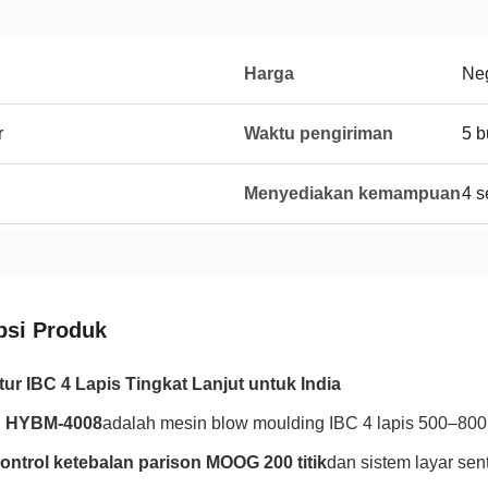
Harga
Neg
r
Waktu pengiriman
5 b
Menyediakan kemampuan
4 s
psi Produk
ur IBC 4 Lapis Tingkat Lanjut untuk India
 HYBM-4008
adalah mesin blow moulding IBC 4 lapis 500–800L
ontrol ketebalan parison MOOG 200 titik
dan sistem layar se