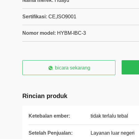
Nama merek:
Huayu
Sertifikasi:
CE,ISO9001
Nomor model:
HYBM-IBC-3
bicara sekarang
Rincian produk
Ketebalan ember:
tidak terlalu tebal
Setelah Penjualan:
Layanan luar negeri