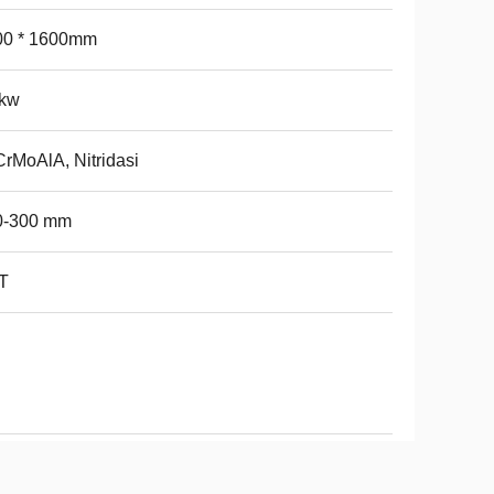
00 * 1600mm
2kw
rMoAlA, Nitridasi
0-300 mm
T