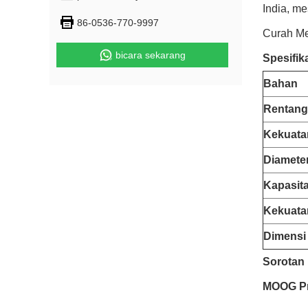
India, me
86-0536-770-9997
Curah M
bicara sekarang
Spesifik
Bahan
Rentang
Kekuata
Diamete
Kapasita
Kekuata
Dimensi
Sorotan
MOOG Pre