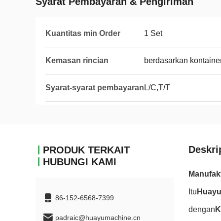
Syarat Pembayaran & Pengiriman
Kuantitas min Order
1 Set
Kemasan rincian
berdasarkan kontaine
Syarat-syarat pembayaran
L/C,T/T
Deskri
PRODUK TERKAIT
HUBUNGI KAMI
Manufakt
Itu
Huayu
86-152-6568-7399
dengan
K
padraic@huayumachine.cn