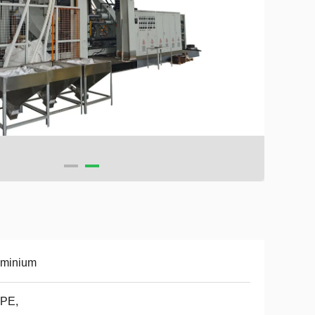
uminium
PE,