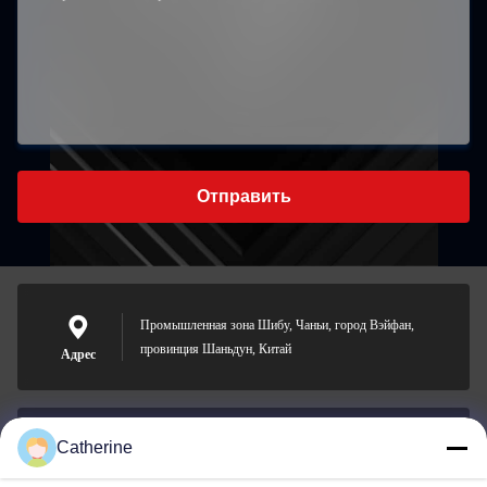
Отправить
Промышленная зона Шибу, Чаньи, город Вэйфан,
провинция Шаньдун, Китай
Адрес
Catherine
padraic@huayumachine.cn
Электронная