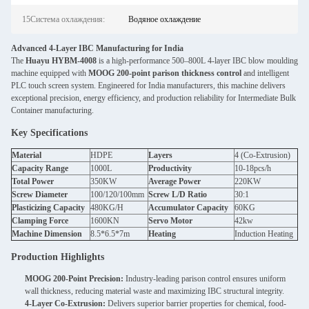
15Система охлаждения:
Водяное охлаждение
Advanced 4-Layer IBC Manufacturing for India
The
Huayu HYBM-4008
is a high-performance 500–800L 4-layer IBC blow moulding
machine equipped with
MOOG 200-point parison thickness control
and intelligent
PLC touch screen system. Engineered for India manufacturers, this machine delivers
exceptional precision, energy efficiency, and production reliability for Intermediate Bulk
Container manufacturing.
Key Specifications
Material
HDPE
Layers
4 (Co-Extrusion)
Capacity Range
1000L
Productivity
10-18pcs/h
Total Power
350KW
Average Power
220KW
Screw Diameter
100/120/100mm
Screw L/D Ratio
30:1
Plasticizing Capacity
480KG/H
Accumulator Capacity
60KG
Clamping Force
1600KN
Servo Motor
42kw
Machine Dimension
8.5*6.5*7m
Heating
Induction Heating
Production Highlights
MOOG 200-Point Precision:
Industry-leading parison control ensures uniform
wall thickness, reducing material waste and maximizing IBC structural integrity.
4-Layer Co-Extrusion:
Delivers superior barrier properties for chemical, food-