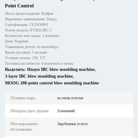
Point Control
Место происхождения: Вэйфан
Фирменное наименование: Huayu
Сертификация: CE,ISO9001
Номер модели: HYBM-IBC-3
Количество мин заказа: 1 комплект
Цена: Negotiate
Упаковывая детали: по контейнеру
Время доставки: 5 месяцев
Условия оплаты: Л/К, Т/Т
Поставка способности: 4 комплекта в месяц
Выделить:
Huayu IBC blow moulding machine
,
3-layer IBC blow moulding machine
,
MOOG 200-point control blow moulding machine
1Толщина ведра:
не очень толстые
2Материал пресс-формы:
Алюминий
3Послепродажное
Зарубежные услуги
обслуживание: