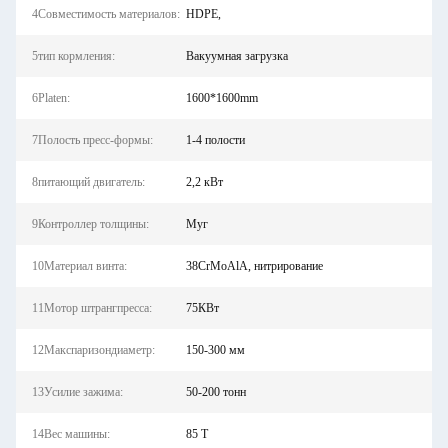
4Совместимость материалов:
HDPE,
5тип кормления:
Вакуумная загрузка
6Platen:
1600*1600mm
7Полость пресс-формы:
1-4 полости
8питающий двигатель:
2,2 кВт
9Контроллер толщины:
Муг
10Материал винта:
38CrMoAlA, нитрирование
11Мотор штрангпресса:
75КВт
12Макспаризондиаметр:
150-300 мм
13Усилие зажима:
50-200 тонн
14Вес машины:
85 Т