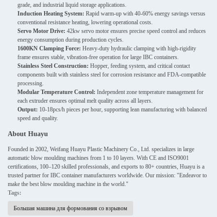
grade, and industrial liquid storage applications.
Induction Heating System:
Rapid warm-up with 40-60% energy savings versus
conventional resistance heating, lowering operational costs.
Servo Motor Drive:
42kw servo motor ensures precise speed control and reduces
energy consumption during production cycles.
1600KN Clamping Force:
Heavy-duty hydraulic clamping with high-rigidity
frame ensures stable, vibration-free operation for large IBC containers.
Stainless Steel Construction:
Hopper, feeding system, and critical contact
components built with stainless steel for corrosion resistance and FDA-compatible
processing.
Modular Temperature Control:
Independent zone temperature management for
each extruder ensures optimal melt quality across all layers.
Output:
10-18pcs/h pieces per hour, supporting lean manufacturing with balanced
speed and quality.
About Huayu
Founded in 2002, Weifang Huayu Plastic Machinery Co., Ltd. specializes in large
automatic blow moulding machines from 1 to 10 layers. With CE and ISO9001
certifications, 100–120 skilled professionals, and exports to 80+ countries, Huayu is a
trusted partner for IBC container manufacturers worldwide. Our mission: "Endeavor to
make the best blow moulding machine in the world."
Tags:
Большая машина для формования со взрывом