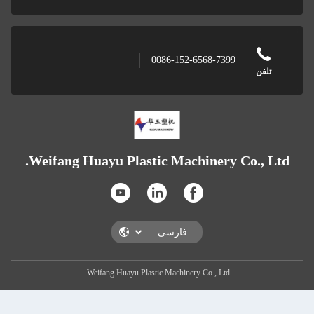
0
Weifang Huayu Plasti
Weifang Huayu Plasti