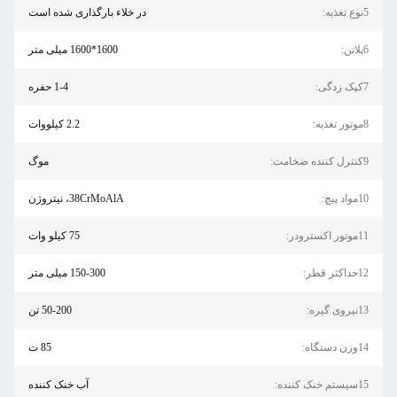
در خلاء بارگذاری شده است
1600*1600 میلی متر
1-4 حفره
2.2 کیلووات
موگ
38CrMoAlA، نیتروژن
75 کیلو وات
150-300 میلی متر
50-200 تن
85 ت
آب خنک کننده