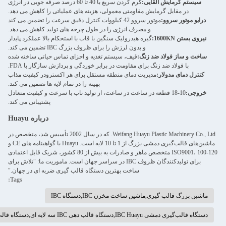
گرم کردن سریع با 40 تا 60 درصد صرفه جویی در انرژی
ولی، هزینه های عملیاتی را کاهش می دهد.
 سروو 42 کیلووات کنترل دقیق سرعت را تضمین می کند
را در طول چرخه های تولید کاهش می دهد.
نگین با قاب با استحکام بالا عملکرد پایدار
ای ظروف بزرگ IBC تضمین می کند.
تم تغذیه و اجزای تماس حیاتی ساخته شده
 برابر خوردگی و پردازش سازگار با FDA.
قه مستقل برای هر اکسترودر کیفیت مذاب
بهینه را در تمام لایه ها تضمین می کند.
ساعت، از تولید ناب با سرعت و کیفیت متعادل
پشتیبانی می کند.
درباره Huayu
Weifang Huayu Plastic Machinery Co., Ltd. که در سال 2002 تأسیس شد، متخصص در
ماشین‌های قالب‌گیری دمشی بزرگ از 1 تا 10 لایه است. Huayu با گواهینامه های CE و
ISO9001، 100-120 متخصص ماهر و صادرات به بیش از 80 کشور، شریک قابل اعتمادی
لیدکنندگان ظروف IBC در سراسر جهان است. ماموریت ما: "تلاش برای
ین دستگاه قالب گیری ضربه ای در جهان."
Tags:
ستگاه IBC