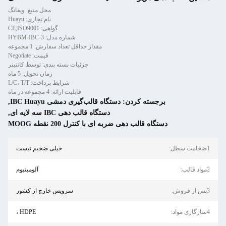
محل منبع: ویفانگ
نام تجاری: Huayu
گواهی: CE,ISO9001
شماره مدل: HYBM-IBC-3
مقدار حداقل تعداد سفارش: 1 مجموعه
قیمت: Negotiate
جزئیات بسته بندی: توسط کانتینر
زمان تحویل: 5 ماه
شرایط پرداخت: L/C، T/T
قابلیت ارائه: 4 مجموعه در ماه
گاه قالب‌گیری دمشی IBC Huayu
,
دستگاه قالب دهی IBC سه لایه ای
,
 با کنترل 200 نقطه MOOG
خیلی ضخیم نیست
آلومینیوم
سرویس خارج از کشور
HDPE ،