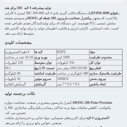
تولید پیشرفته 4 لایه IBC برای هند
یک دستگاه قالب گیری بادی 4 لایه IBC 500-800 لیتری با کارایی
ه ای MOOG
و سیستم صفحه
. این دستگاه که برای تولیدکنندگان هندی طراحی شده
ت اطمینان تولید را برای تولید کانتینر فله
متوسط ​​ارائه می دهد.
مشخصات کلیدی
HDP
لایه ها
4 (هم اکستروژن)
ر
بهره وری
10-18 عدد در ساعت
توان متوسط
220 کیلو وات
نسبت L/D پیچ
30:1
ظرفیت انباشته
60 کیلوگرم
160
سروو موتور
42 کیلووات
گرمایش
گرمایش القایی
نکات برجسته تولید
 پاریسون پیشرو در صنعت، ضخامت دیواره
یکنواخت، کاهش ضایعات مواد و به حداکثر رساندن یکپارچگی ساختاری IBC را
تضمین می کند.
شیمیایی، مواد غذایی و ذخیره‌سازی مایعات
صنعتی، خواص مانع برتری را ارائه می‌دهد.