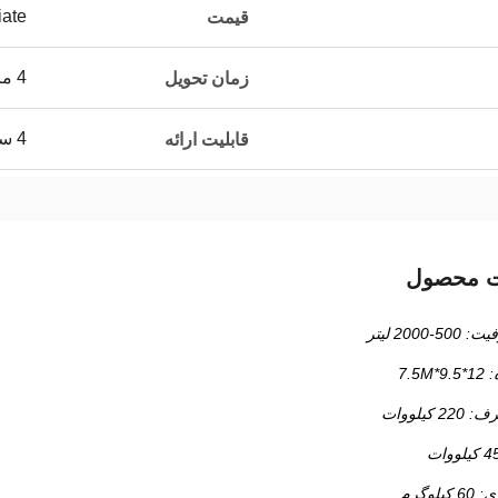
iate
قیمت
4 ماه
زمان تحویل
4 ست در ماه
قابلیت ارائه
ت محصول
2000 لیتر
7.5
کیلووات
لوگرم