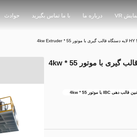
مایش VR
درباره ما
با ما تماس بگیرید
حوادث
* 4kw Extruder
HY 500L-2000L 4 لایه دستگاه قالب گیری با موتور 55 * 4kw
الب دهی IBC با موتور 55 * 4kw