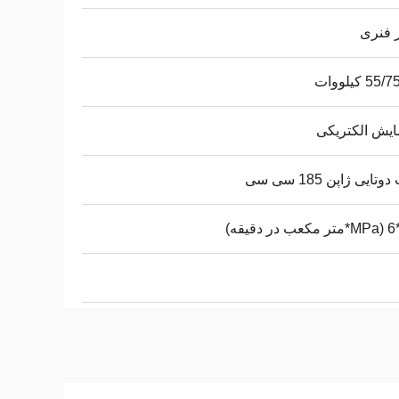
 فنری
5 کیلووات
یش الکتریکی
تایی ژاپن 185 سی سی