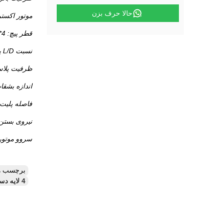
حالا حرف بزن
موتور اکسترودر:
قطر پیچ: 90mm*4
نسبت L/D پیچ: 30:1
ظرفیت پلاستیک سازی:
اندازه بشقاب: 1800*2100 م
فاصله پلیت: 1100-3000 میلی 
نیروی بستن: 00KN
سروو موتور: 48 کیلو 
برچسب ه
4 لایه دستگاه قالب دهی,ماشین قالب دهی IBC با موتور 55 * 4kw,دستگاه قالب دهی 500L-2000L