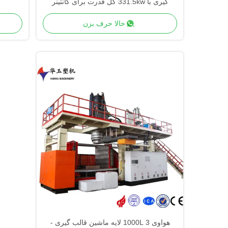
گیری با 331.5kw کل قدرت برای کانتینر
بزرگ
حالا حرف بزن
هواوی 1000L 3 لایه ماشین قالب گیری -