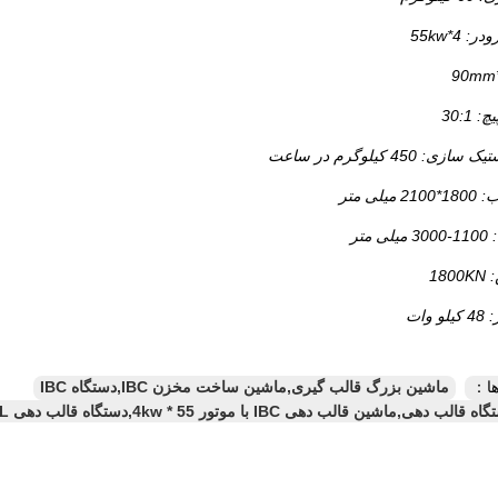
 55kw*4
 450 کیلوگرم در ساعت
یلی متر
متر
18
وات
ا：
ماشین بزرگ قالب گیری,ماشین ساخت مخزن IBC,دستگاه IBC