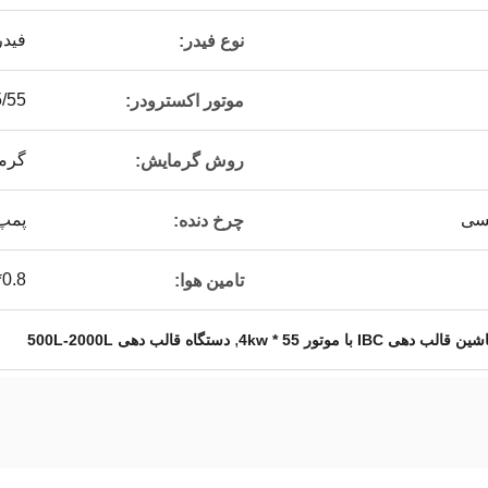
فیدر
نوع فیدر:
5/75/55
موتور اکسترودر:
گرما
روش گرمایش:
پمپ دو
چرخ دنده:
0.8*6 (MPa*متر مکعب در دقیقه)
تامین هوا:
,
ن قالب دهی IBC با موتور 55 * 4kw
دستگاه قالب دهی 500L-2000L