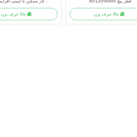
قطر پیچ 90/120/90mm
- کار سنگین با ایمنی افزای
حالا حرف بزن
حالا حرف بزن