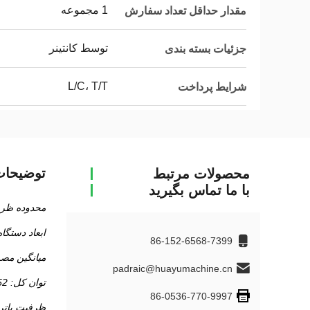
1 مجموعه
مقدار حداقل تعداد سفارش
توسط کانتینر
جزئیات بسته بندی
L/C، T/T
شرایط پرداخت
توضیحا
محصولات مرتبط
با ما تماس بگیرید
محدوده ظرفیت: 500-
ابعاد دستگاه: 12*9.5*M
86-152-6568-7399
میانگین مصرف: 220 
padraic@huayumachine.cn
توان کل: 452 کیلووات
86-0536-770-9997
ظرفیت باتری: 60 کی