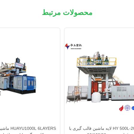
محصولات مرتبط
HY 500L-2000L 3 لایه ماشین قالب گیری با
00L 6LAYERS