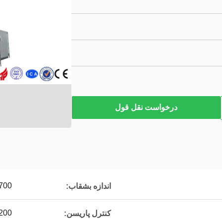
درخواست نقل قول
1700*1800 می
اندازه بشقاب:
G 200
کنترل پاریسن: