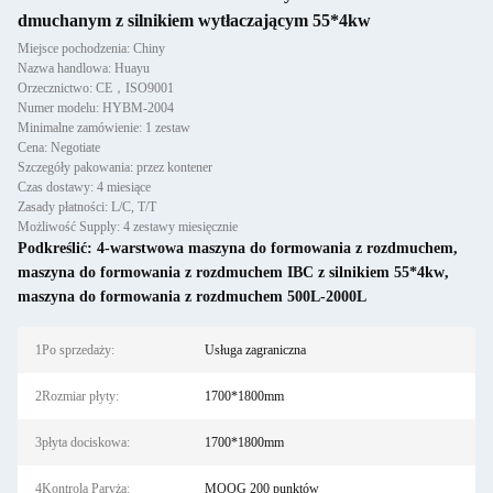
dmuchanym z silnikiem wytłaczającym 55*4kw
Miejsce pochodzenia: Chiny
Nazwa handlowa: Huayu
Orzecznictwo: CE，ISO9001
Numer modelu: HYBM-2004
Minimalne zamówienie: 1 zestaw
Cena: Negotiate
Szczegóły pakowania: przez kontener
Czas dostawy: 4 miesiące
Zasady płatności: L/C, T/T
Możliwość Supply: 4 zestawy miesięcznie
Podkreślić:
4-warstwowa maszyna do formowania z rozdmuchem
,
maszyna do formowania z rozdmuchem IBC z silnikiem 55*4kw
,
maszyna do formowania z rozdmuchem 500L-2000L
1Po sprzedaży:
Usługa zagraniczna
2Rozmiar płyty:
1700*1800mm
3płyta dociskowa:
1700*1800mm
4Kontrola Paryża:
MOOG 200 punktów