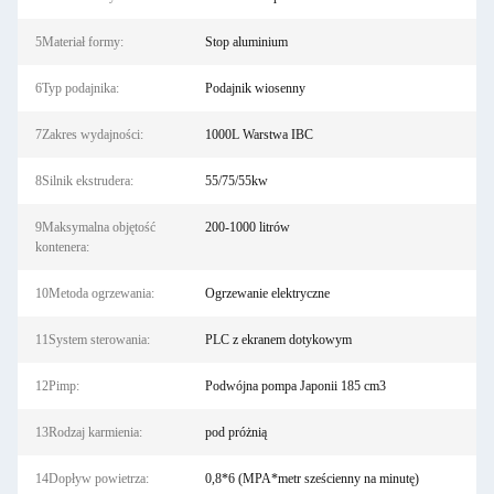
5Materiał formy:
Stop aluminium
6Typ podajnika:
Podajnik wiosenny
7Zakres wydajności:
1000L Warstwa IBC
8Silnik ekstrudera:
55/75/55kw
9Maksymalna objętość
200-1000 litrów
kontenera:
10Metoda ogrzewania:
Ogrzewanie elektryczne
11System sterowania:
PLC z ekranem dotykowym
12Pimp:
Podwójna pompa Japonii 185 cm3
13Rodzaj karmienia:
pod próżnią
14Dopływ powietrza:
0,8*6 (MPA*metr sześcienny na minutę)