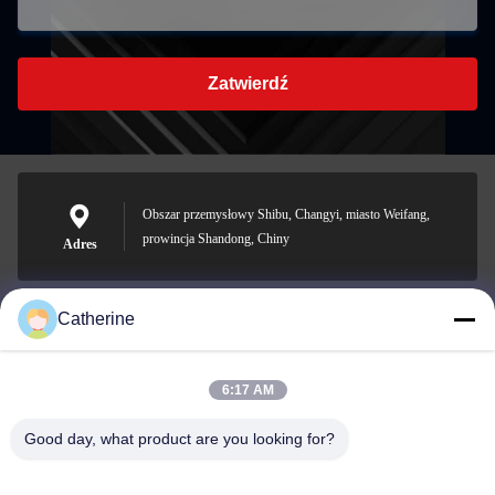
Zatwierdź
Obszar przemysłowy Shibu, Changyi, miasto Weifang,
prowincja Shandong, Chiny
Adres
Catherine
padraic@huayumachine.cn
E-mail
6:17 AM
Good day, what product are you looking for?
0086-152-6568-7399