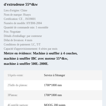
d'extrudeuse 55*4kw
Lieu d'origine: Chine
Nom de marque: Huayu
Certification: CE，ISO9001
Numéro de modèle: HYBM-2004
Quantité de commande min: 1 ensemble
Prix: Negotiate
Détails d'emballage: par conteneur
Délai de livraison: 4 mois
Conditions de paiement: LC, T/T
Capacité d'approvisionnement: 4 séries par mois
Mettre en évidence:
Machine à souffler à 4 couches
,
machine à souffler IBC avec moteur 55*4kw
,
machine à souffler 500L-2000L
1Après-vente:
Service à l'étranger
2Taille du plateau:
1700*1800 mm
3Plateau:
1700*1800 mm
4Contrôle parison:
MOOG 200 points