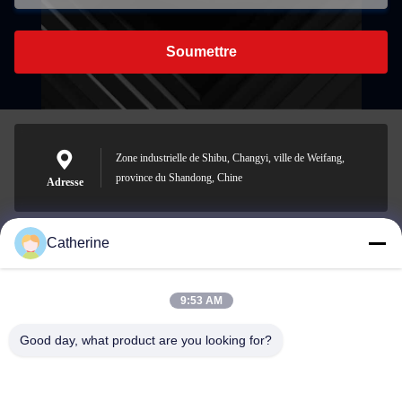
Soumettre
Zone industrielle de Shibu, Changyi, ville de Weifang,
province du Shandong, Chine
Adresse
Catherine
padraic@huayumachine.cn
E-mail
9:53 AM
Good day, what product are you looking for?
0086-152-6568-7399
Téléphone