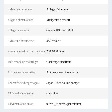
5Matériau du moule:
Alliage d'aluminium
6Type d'alimentation:
Mangeoire à ressort
7Plage de capacité:
Couche IBC de 1000 L
8Moteur d'extrudeuse:
55/75/55kw
9Volume maximal du conteneur:
200-1000 litres
10Méthode de chauffage:
Chauffage Électrique
11Système de contrôle:
Automate avec écran tactile
12Proxénète d'engrenages:
Japon 185cc double pompe
13Type d'alimentation:
sous vide
14Alimentation en air:
0.8*6 ((Mpa*m3 par minute)