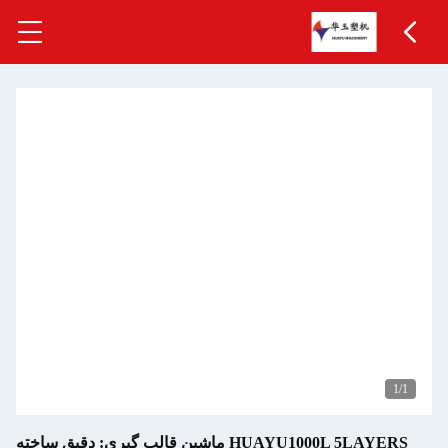
1
/1
HUAYU1000L 5LAYERS ماشین قالب گیری: دقیق ساخته