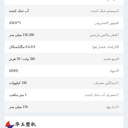
5سیستم خنک کننده:
آب خنک کننده
6موتور اکسترودر:
45kW*5
7قطر ماکس پاریسن:
150-300 میلی متر
8الزامات فشار هوا:
0.6-0.8 مگاپاسکال
9منبع تغذیه:
380 ولت / 50 هرتز
10مواد:
HDPE
11میانگین مصرف:
190 کیلووات
12مصرف آب خنک کننده:
3 متر مکعب
13دیا پیچ:
150 میلی متر