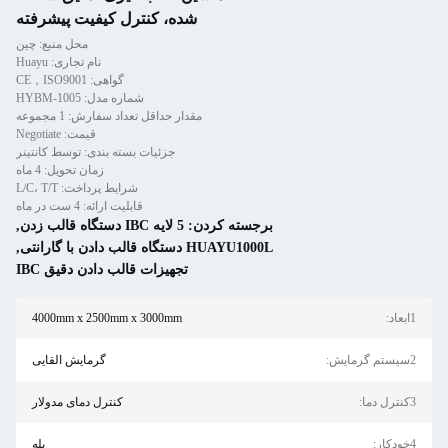
شده، کنترل کیفیت پیشرفته
محل منبع: چین
نام تجاری: Huayu
گواهی: CE，ISO9001
شماره مدل: HYBM-1005
مقدار حداقل تعداد سفارش: 1 مجموعه
قیمت: Negotiate
جزئیات بسته بندی: توسط کانتینر
زمان تحویل: 4 ماه
شرایط پرداخت: L/C، T/T
قابلیت ارائه: 4 ست در ماه
برجسته کردن:
5 لایه IBC دستگاه قالب زدن
,
HUAYU1000L دستگاه قالب دادن با گارانتی
,
تجهیزات قالب دادن دقیق IBC
1ابعاد:
4000mm x 2500mm x 3000mm
2سیستم گرمایش:
گرمایش القایی
3کنترل دما:
کنترل دمای مدولار
4خودکار:
بله