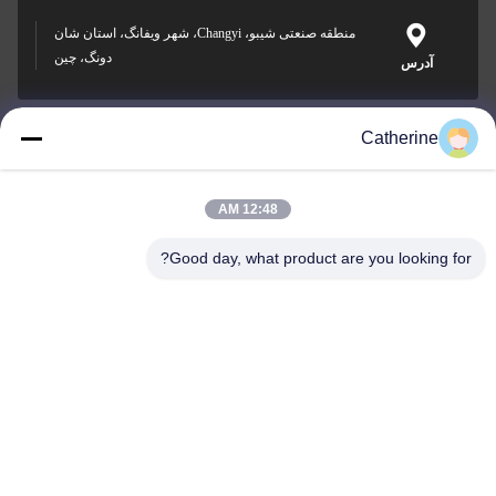
منطقه صنعتی شیبو، Changyi، شهر ویفانگ، استان شان
دونگ، چین
آدرس
Catherine
padraic@huayumachine.cn
ایمیل
12:48 AM
Good day, what product are you looking for?
0086-152-6568-7399
تلفن
Weifang Huayu Plastic Machinery Co., Ltd.