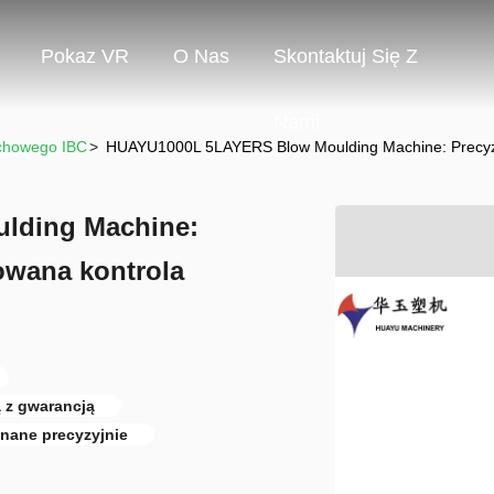
Pokaz VR
O Nas
Skontaktuj Się Z
Nami
chowego IBC
>
HUAYU1000L 5LAYERS Blow Moulding Machine: Precyzy
lding Machine:
owana kontrola
z gwarancją
nane precyzyjnie