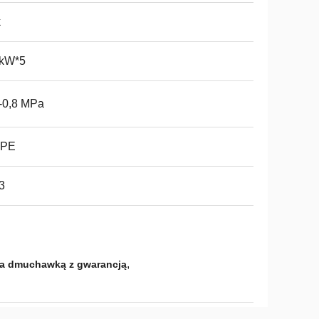
k
 kW*5
-0,8 MPa
PE
3
,
a dmuchawką z gwarancją