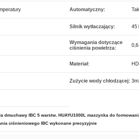
mperatury
Automatyczny:
Ta
Silnik wytłaczający:
45
Wymagania dotyczące
0,6
ciśnienia powietrza:
Materiał:
HD
Zużycie wody chłodzącej:
3m
,
ia dmuchawy IBC 5 warstw
HUAYU1000L maszynka do formowani
nia ciśnieniowego IBC wykonane precyzyjnie