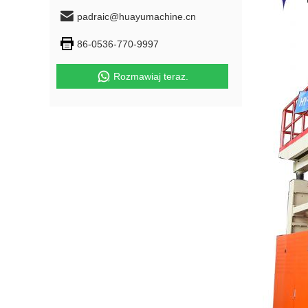
padraic@huayumachine.cn
86-0536-770-9997
Rozmawiaj teraz.