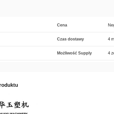
Cena
Neg
Czas dostawy
4 m
Możliwość Supply
4 z
roduktu