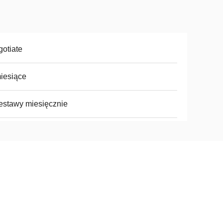
otiate
iesiące
estawy miesięcznie