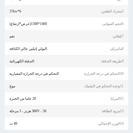
5محرك الطحن:
37kw*6
6حجم الصوانى:
1400*1500(عرض*ارتفاع)
7تلقائي:
نعم
8ماتيرايل:
البولي إثيلين عالي الكثافة
9طريقة التدفئة:
التدفئة الكهربائية
10التحكم في درجة الحرارة:
التحكم في درجة الحرارة المعيارية
11وحدة التحكم في السُمك:
موغ
12المزايا:
20 عاما من الخبرة
13مزود الطاقة:
380V ، 50 هرتز ، 3 مرحلة
14الوزن الإجمالي:
49 ت