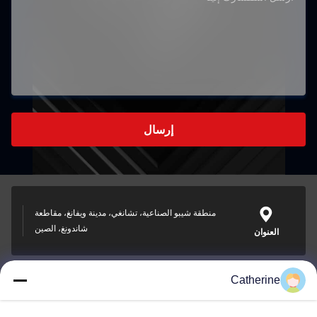
إرسال
منطقة شيبو الصناعية، تشانغي، مدينة ويفانغ، مقاطعة
شاندونغ، الصين
العنوان
Catherine
padraic@huayumachine.cn
بريد إلكتروني