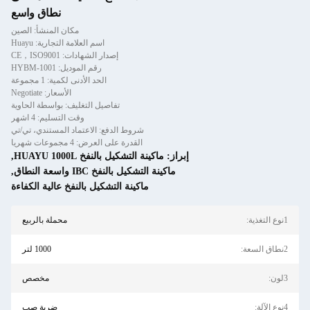
نطاق واسع
مكان المنشأ: الصين
اسم العلامة التجارية: Huayu
إصدار الشهادات: CE，ISO9001
رقم الموديل: HYBM-1001
الحد الأدنى لكمية: 1 مجموعة
الأسعار: Negotiate
تفاصيل التغليف: بواسطة الحاوية
وقت التسليم: 4 اشهر
شروط الدفع: الاعتماد المستندي، تي/تي
القدرة على العرض: 4 مجموعات شهريا
إبراز:
ماكينة التشكيل بالنفخ HUAYU 1000L
,
ماكينة التشكيل بالنفخ IBC واسعة النطاق
,
ماكينة التشكيل بالنفخ عالية الكفاءة
1نوع التغذية:
محملة بالربيع
2نطاق السعة:
1000 لتر
3لون:
مخصص
4نوع الآلة:
ضربة صب