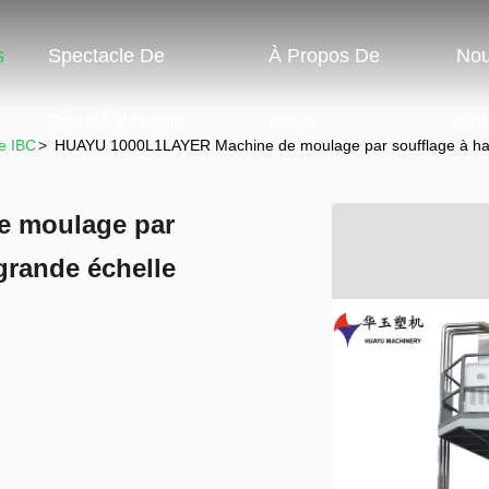
s
Spectacle De
À Propos De
No
Réalité Virtuelle
Nous
Con
e IBC
>
HUAYU 1000L1LAYER Machine de moulage par soufflage à hau
 moulage par
grande échelle