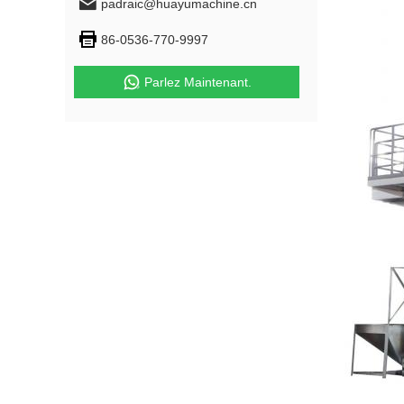
padraic@huayumachine.cn
86-0536-770-9997
Parlez Maintenant.