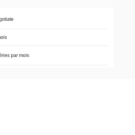
otiate
ois
éries par mois