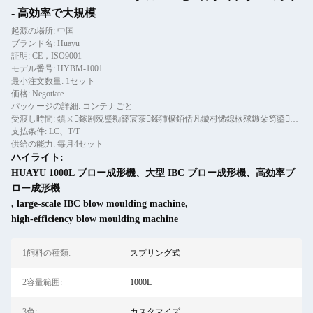
- 高効率で大規模
起源の場所: 中国
ブランド名: Huayu
証明: CE，ISO9001
モデル番号: HYBM-1001
最小注文数量: 1セット
価格: Negotiate
パッケージの詳細: コンテナごと
受渡し時間: 鎮ㄨ鎵剧殑璧勬簮宸茶鍒犻櫎銆佸凡鏇村悕鎴栨殏鏃朵笉鍙敤銆
支払条件: LC、T/T
供給の能力: 毎月4セット
ハイライト:
HUAYU 1000L ブロー成形機、大型 IBC ブロー成形機、高効率ブ
ロー成形機
,
large-scale IBC blow moulding machine
,
high-efficiency blow moulding machine
1飼料の種類:
スプリング式
2容量範囲:
1000L
3色:
カスタマイズ