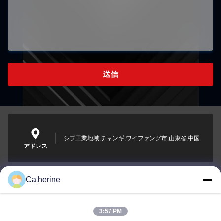
送信
シブ工業地域,チャンギ,ワイファング市,山東省,中国
アドレス
Catherine
padraic@huayumachine.cn
電子メール
3:57 PM