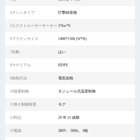
4マシンタイプ:
打撃鋳造物
5エクストルーダーモーター:
37kw*6
6プラテンサイズ:
1400*1500 (W*H)
7自動:
はい
8マテリアル:
HDPE
9加熱方法:
電気加熱
10温度制御:
モジュール式温度制御
11厚さ制御装置:
モグ
12利点:
20 年 の 経験
13電源:
380V、50Hz、3相