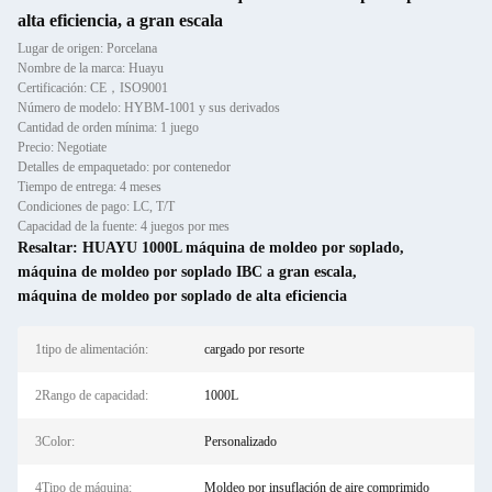
alta eficiencia, a gran escala
Lugar de origen: Porcelana
Nombre de la marca: Huayu
Certificación: CE，ISO9001
Número de modelo: HYBM-1001 y sus derivados
Cantidad de orden mínima: 1 juego
Precio: Negotiate
Detalles de empaquetado: por contenedor
Tiempo de entrega: 4 meses
Condiciones de pago: LC, T/T
Capacidad de la fuente: 4 juegos por mes
Resaltar:
HUAYU 1000L máquina de moldeo por soplado
,
máquina de moldeo por soplado IBC a gran escala
,
máquina de moldeo por soplado de alta eficiencia
1tipo de alimentación:
cargado por resorte
2Rango de capacidad:
1000L
3Color:
Personalizado
4Tipo de máquina:
Moldeo por insuflación de aire comprimido