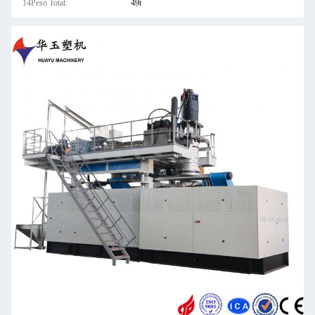
14Peso Total:
49t