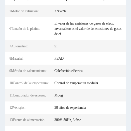
5Motor de extrusión:
37kw*6
El valor de las emisiones de gases de efecto
6Tamaño de la platina:
invernadero es el valor de las emisiones de gases
de ef
7Automático:
Sí
8Material:
PEAD
9Método de calentamiento:
Calefacción eléctrica
10Control de la temperatura:
Control de temperatura modular
11Controlador de espesor:
Moog
12Ventajas:
20 años de experiencia
13Fuente de alimentación:
380V, 50Hz, 3 fase