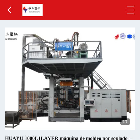
1
/1
HUAYU 1000L1LAYER máquina de moldeo por soplado -