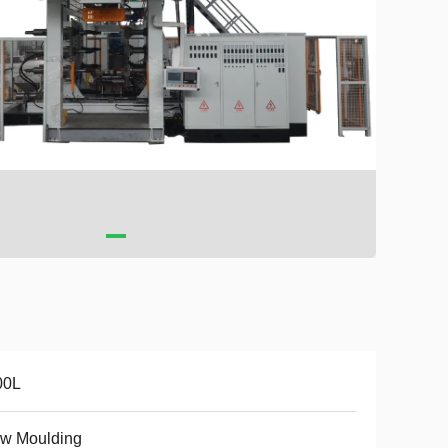
00L
ow Moulding