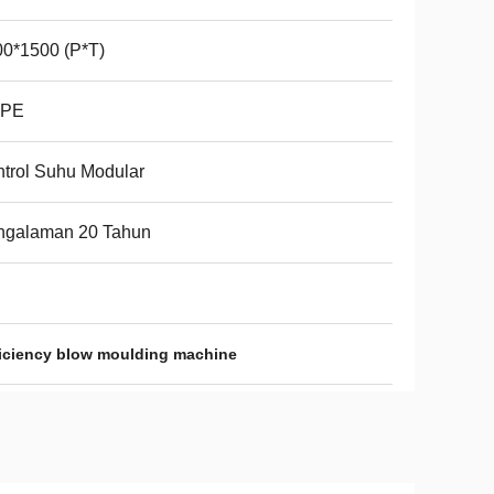
0*1500 (P*T)
PE
trol Suhu Modular
ngalaman 20 Tahun
ficiency blow moulding machine