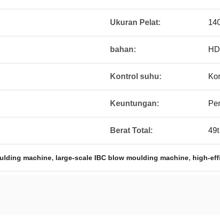
Ukuran Pelat:
140
bahan:
HD
Kontrol suhu:
Kon
Keuntungan:
Pe
Berat Total:
49t
,
,
ulding machine
large-scale IBC blow moulding machine
high-ef