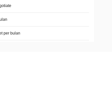
otiate
ulan
et per bulan