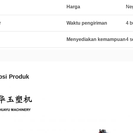
Harga
Neg
r
Waktu pengiriman
4 b
Menyediakan kemampuan
4 s
psi Produk