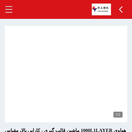
1
/1
هواوی 1000L1LAYER ماشین قالب گیری - کارایی بالا، مقیاس