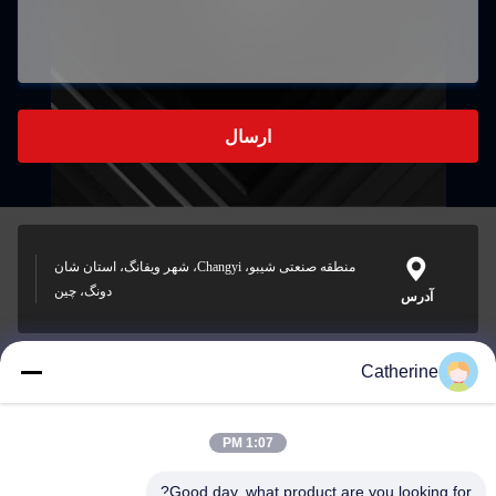
ارسال
منطقه صنعتی شیبو، Changyi، شهر ویفانگ، استان شان
دونگ، چین
آدرس
Catherine
padraic@huayumachine.cn
ایمیل
1:07 PM
Good day, what product are you looking for?