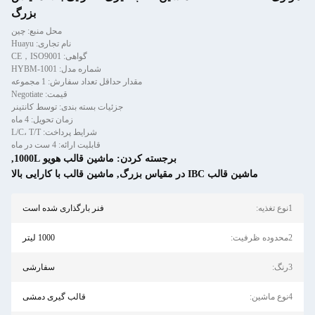
بزرگ
محل منبع: چین
نام تجاری: Huayu
گواهی: CE，ISO9001
شماره مدل: HYBM-1001
مقدار حداقل تعداد سفارش: 1 مجموعه
قیمت: Negotiate
جزئیات بسته بندی: توسط کانتینر
زمان تحویل: 4 ماه
شرایط پرداخت: L/C، T/T
قابلیت ارائه: 4 ست در ماه
برجسته کردن:
ماشین قالب هویو 1000L
,
ماشین قالب IBC در مقیاس بزرگ
,
ماشین قالب با کارایی بالا
1نوع تغذیه:
فنر بارگذاری شده است
2محدوده ظرفیت:
1000 لیتر
3رنگ:
سفارشی
4نوع ماشین:
قالب گیری دمشی