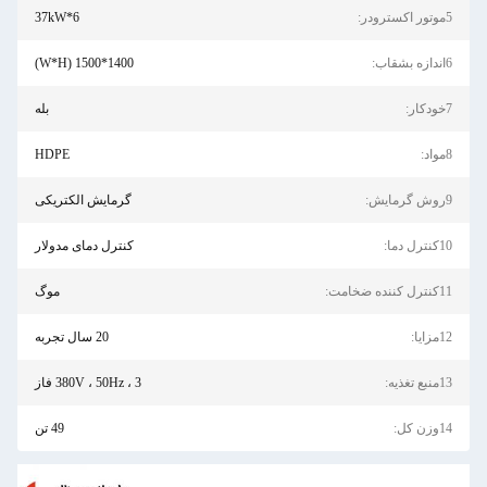
5موتور اکسترودر:
37kW*6
6اندازه بشقاب:
1400*1500 (W*H)
7خودکار:
بله
8مواد:
HDPE
9روش گرمایش:
گرمایش الکتریکی
10کنترل دما:
کنترل دمای مدولار
11کنترل کننده ضخامت:
موگ
12مزایا:
20 سال تجربه
13منبع تغذیه:
380V ، 50Hz ، 3 فاز
14وزن کل:
49 تن