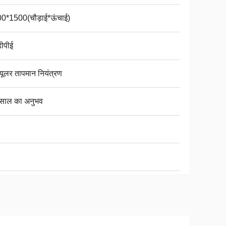
0*1500(चौड़ाई*ऊंचाई)
ीपीई
्यूलर तापमान नियंत्रण
साल का अनुभव