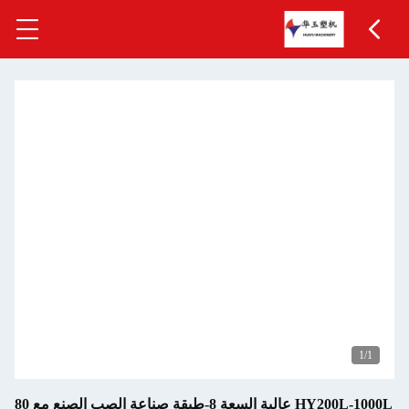
HY200L-1000L عالية السعة 8-طبقة صناعة الصب الصنع مع 80