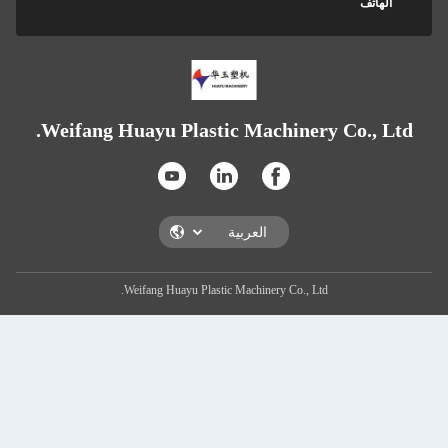
Weifang Huayu 
Weifang H