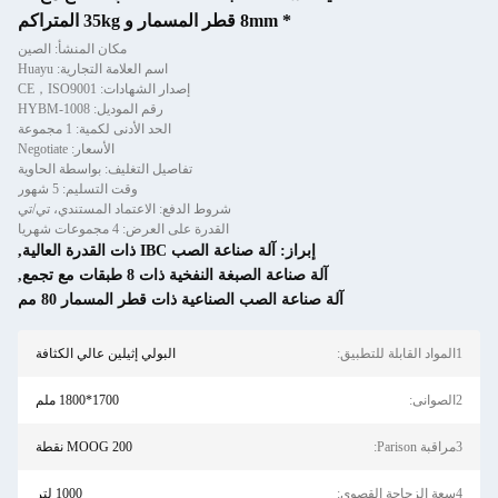
مكان المنشأ: الصين
اسم العلامة التجارية: Huayu
صدار الشهادات: CE，ISO9001
رقم الموديل: HYBM-1008
الحد الأدنى لكمية: 1 مجموعة
الأسعار: Negotiate
فاصيل التغليف: بواسطة الحاوية
وقت التسليم: 5 شهور
فع: الاعتماد المستندي، تي/تي
عرض: 4 مجموعات شهريا
العالية
,
بقات مع تجمع
,
ات قطر المسمار 80 مم
البولي إثيلين عالي الكثافة
1700*1800 ملم
MOOG 200 نقطة
1000 لتر